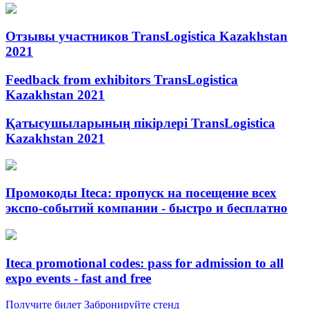
Отзывы участников TransLogistica Kazakhstan
2021
Feedback from exhibitors TransLogistica
Kazakhstan 2021
Қатысушыларының пікірлері TransLogistica
Kazakhstan 2021
Промокоды Iteca: пропуск на посещение всех
экспо-событий компании - быстро и бесплатно
Iteca promotional codes: pass for admission to all
expo events - fast and free
Получите билет
Забронируйте стенд