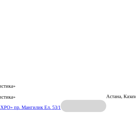
истика»
Астана, Каза
истика»
EXPO»
пр. Мангилик Ел. 53/1