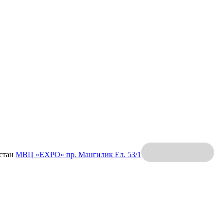
хстан
МВЦ «EXPO»
пр. Мангилик Ел. 53/1