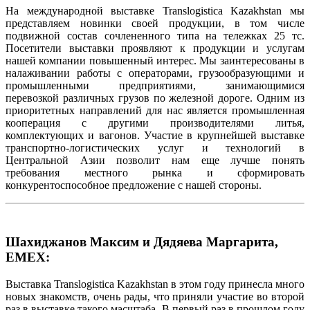
На международной выставке Translogistica Kazakhstan мы
представляем новинки своей продукции, в том числе
подвижной состав сочлененного типа на тележках 25 тс.
Посетители выставки проявляют к продукции и услугам
нашей компании повышенный интерес. Мы заинтересованы в
налаживании работы с операторами, грузообразующими и
промышленными предприятиями, занимающимися
перевозкой различных грузов по железной дороге. Одним из
приоритетных направлений для нас является промышленная
кооперация с другими производителями литья,
комплектующих и вагонов. Участие в крупнейшей выставке
транспортно-логистических услуг и технологий в
Центральной Азии позволит нам еще лучше понять
требования местного рынка и сформировать
конкурентоспособное предложение с нашей стороны.
Шахиджанов Максим и Дядяева Маргарита,
EMEX:
Выставка Translogistica Kazakhstan в этом году принесла много
новых знакомств, очень рады, что приняли участие во второй
раз в выставке такого масштаба. В первый раз в прошлом году