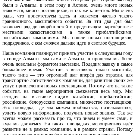
были в Алматы, в этом году в Астане, очень много новых
знакомств, много поставщиков, и так же клиентов. Мы очень
рады, что присутствуем здесь и являемся частью такого
грандиозного, масштабного события. За эти два дня был
заключен ряд договорённостей о предстоящем партнёрстве с
местными казахстанскими, а также прибалтийскими,
российскими компаниями. Мы нашли новых поставщиков,
подрядчиков, с кем сможем дальше идти в светлое будущее.
Наша компания планирует принять участие в следующем году
в городе Алматы. мы сами с Алматы, в прошлом мы были
очень довольны форматом выставки. Подадим заявку в самое
ближайшее время. Участие в выставках такого масштаба,
такого типа — это огромный шаг вперёд для отрасли, для
транспортно-логистических компаний, для развития своих же
услуг, привлечения новых поставщиков. Потому что на такие
события, на такие мероприятия съезжается весь мир. Мы
сегодня на выставке видим китайские, прибалтийские,
российские, белорусские компании, множество поставщиков.
Это площадка, где мы можем пообщаться, познакомиться,
узнать новую информацию, получить новые знания. Так же
всегда можем рассказать про то, что знаем и умеем сами, и
куда мы движемся. На таких площадках, мероприятиях идёт
развитие не в рамках компании, а в рамках страны. Потому
что это толчок идти вперёд к чему-то новому и светлому.