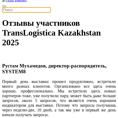
Отзывы участников
TransLogistica Kazakhstan
2025
Рустам Мухамедов, директор-распорядитель,
SYSTEM8
Первый
день
выставки
прошел
продуктивно
,
встретили
много
разных
клиентов
.
Организовано
все
здесь
очень
хорошо
,
профессионально
.
Мы
вст
ретили
здесь
новых
партнеров
тоже
,
уже
получили
пару
,
может
быть
даже
больше
запросов
,
около
5
запросов
,
что
является
очень
хорошим
индикатор
ом
для
выставки
.
П
отому
что
запросы
получаешь
через
неделю
-
две
, 10
дней
, а
так
мы
уже
в
первый
же
день
начали
п
олучать
запросы
.