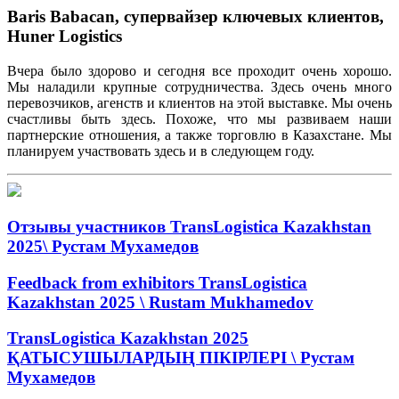
Baris Babacan, супервайзер ключевых клиентов,
Huner Logistics
Вчера
было
здорово
и
сегодня
все
проходит
очень
хорошо
.
Мы
наладили
крупные
сотрудничества
.
Здесь
очень
много
перевозчиков
,
агенст
в
и
клиентов
на
этой
выставке
.
Мы
очень
счастливы
быть
здесь
.
Похоже
,
что
мы
развиваем
наши
партнерские
отношения
, а
также
торговлю
в
Казахстане
.
Мы
планируем
участвовать
здесь
и в
следующем
году
.
Отзывы участников TransLogistica Kazakhstan
2025\ Рустам Мухамедов
Feedback from exhibitors TransLogistica
Kazakhstan 2025 \ Rustam Mukhamedov
TransLogistica Kazakhstan 2025
ҚАТЫСУШЫЛАРДЫҢ ПІКІРЛЕРІ \ Рустам
Мухамедов