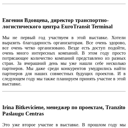
Евгения Вдовцева, директор транспортно-
логистического центра EuroTransit Terminal
Мы
не
первый
год
участвуем
в
этой
выставке
.
Хотели
выразить
благодарность
организаторам
.
Все
очень
здорово
,
все
очень
четко
организовано
.
Везде
ес
ть
доступ
подойти
,
очень
много
интересных
компаний
. В
этом
году
просто
потрясающее
количество
компаний
представлен
о
из
разных
стран
.
За
вч
ерашний
день
мы
уже
нашли
себе
несколько
партнеров
.
Мы
даже
среди
конкурентов
умудрились
найти
партнеров
для
наших
совместных
будущих
проектов
. И в
следующем
году
мы
также
планируем
принять
участие
в
этой
выставке
.
Irina Bitkeviciene, менеджер по проектам, Tranzito
Paslaugu Centras
Это
у
же
второе
участие
в
выставке
. В
прошлом
году
мы