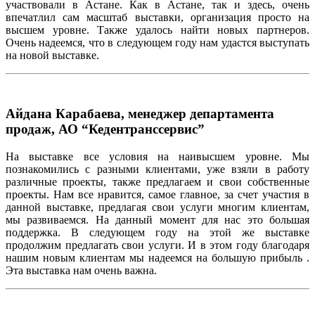
участвовали
в
Астане
.
Как
в
Астане
,
так
и
здесь
,
очень
впечатлил
сам
масштаб
выставки
,
организация
просто
на
высшем
уровне
.
Также
удалось
найти
новых
партнеров
.
Очень
надеемся
,
что
в
следующем
году
нам
удастся
выступать
на
новой
выставке
.
Айдана Карабаева, менеджер департамента
продаж, АО “Кедентранссервис”
На
выставке
все
условия
на
наивысшем
уровне
.
Мы
познакомились
с
разными
клиентами
,
уже
взяли
в
работу
различные
проекты
,
также
предлагаем
и
свои
собственные
проекты
.
Нам
все
нравится
,
самое
главное
,
за
счет
участия
в
данной
выставке
,
предлагая
свои
услуги
многим
клиентам
,
мы
разви
ваемся
.
На
данный
момент
для
нас
это
бол
ьшая
поддержка
. В
следующем
году
на
этой
же
выставке
продолжим
предлагать
свои
услуги
. И в
этом
году
благодаря
нашим
новым
клиентам
мы
надеемся
на
большую
прибыль
.
Эта
выставка
нам
очень
важна
.