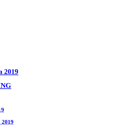
 2019
NING
19
n 2019