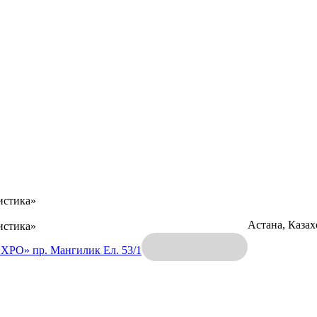
истика»
Астана, Каза
истика»
EXPO»
пр. Мангилик Ел. 53/1