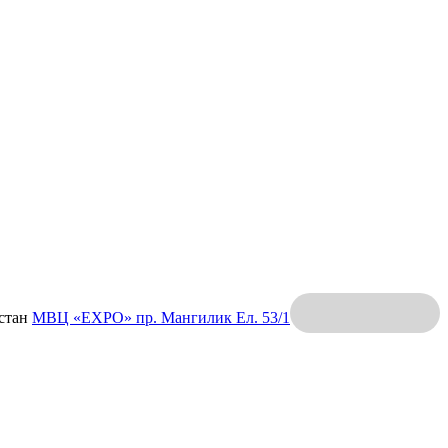
хстан
МВЦ «EXPO»
пр. Мангилик Ел. 53/1