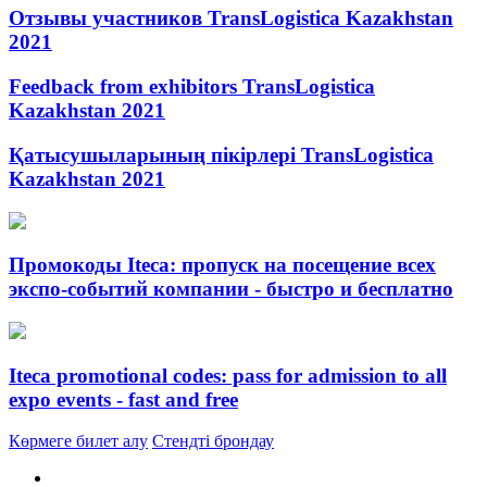
Отзывы участников TransLogistica Kazakhstan
2021
Feedback from exhibitors TransLogistica
Kazakhstan 2021
Қатысушыларының пікірлері TransLogistica
Kazakhstan 2021
Промокоды Iteca: пропуск на посещение всех
экспо-событий компании - быстро и бесплатно
Iteca promotional codes: pass for admission to all
expo events - fast and free
Көрмеге билет алу
Стендті брондау