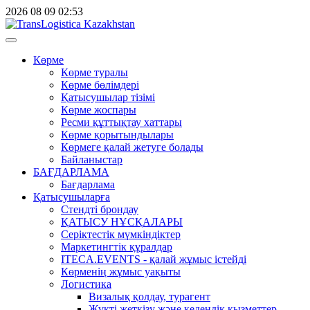
2026
08
09
02:53
Көрме
Көрме туралы
Көрме бөлімдері
Қатысушылар тізімі
Көрме жоспары
Ресми құттықтау хаттары
Көрме қорытындылары
Көрмеге қалай жетуге болады
Байланыстар
БАҒДАРЛАМА
Бағдарлама
Қатысушыларға
Стендті брондау
ҚАТЫСУ НҰСҚАЛАРЫ
Серіктестік мүмкіндіктер
Маркетингтік құралдар
ITECA.EVENTS - қалай жұмыс істейді
Көрменің жұмыс уақыты
Логистика
Визалық қолдау, турагент
Жүкті жеткізу және кедендік қызметтер