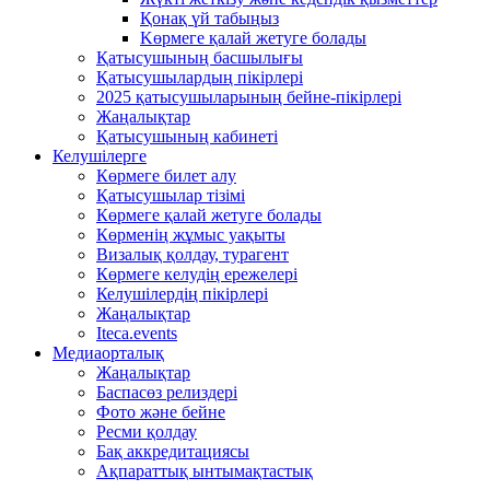
Қонақ үй табыңыз
Kөрмеге қалай жетуге болады
Қатысушының басшылығы
Қатысушылардың пікірлері
2025 қатысушыларының бейне-пікірлері
Жаңалықтар
Қатысушының кабинеті
Келушілерге
Көрмеге билет алу
Қатысушылар тізімі
Көрмеге қалай жетуге болады
Көрменің жұмыс уақыты
Визалық қолдау, турагент
Көрмеге келудің ережелері
Келушілердің пікірлері
Жаңалықтар
Iteca.events
Медиаорталық
Жаңалықтар
Баспасөз релиздері
Фото және бейне
Ресми қолдау
Бақ аккредитациясы
Ақпараттық ынтымақтастық