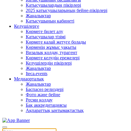
Қатысушылардың пікірлері
2025 қатысушыларының бейне-пікірлері
Жаңалықтар
Қатысушының кабинеті
Келушілерге
Көрмеге билет алу
Қатысушылар тізімі
Көрмеге қалай жетуге болады
Көрменің жұмыс уақыты
Визалық қолдау, турагент
Көрмеге келудің ережелері
Келушілердің пікірлері
Жаңалықтар
Iteca.events
Медиаорталық
Жаңалықтар
Баспасөз релиздері
Фото және бейне
Ресми қолдау
Бақ аккредитациясы
Ақпараттық ынтымақтастық