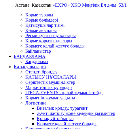
Астана, Қазақстан
«EXPO» ХКО
Мәңгілік Ел д-лы. 53/1
Көрме туралы
Көрме бөлімдері
Қатысушылар тізімі
Көрме жоспары
Ресми құттықтау хаттары
Көрме қорытындылары
Көрмеге қалай жетуге болады
Байланыстар
БАҒДАРЛАМА
Бағдарлама
Қатысушыларға
Стендті брондау
ҚАТЫСУ НҰСҚАЛАРЫ
Серіктестік мүмкіндіктер
Маркетингтік құралдар
ITECA.EVENTS - қалай жұмыс істейді
Көрменің жұмыс уақыты
Логистика
Визалық қолдау, турагент
Жүкті жеткізу және кедендік қызметтер
Қонақ үй табыңыз
Kөрмеге қалай жетуге болады
Қатысушының басшылығы