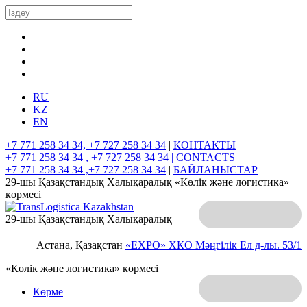
RU
KZ
EN
+7 771 258 34 34, +7 727 258 34 34
|
КОНТАКТЫ
+7 771 258 34 34 , +7 727 258 34 34 |
CONTACTS
+7 771 258 34 34 ,+7 727 258 34 34
|
БАЙЛАНЫСТАР
29-шы Қазақстандық Халықаралық «Көлік және логистика»
көрмесі
29-шы Қазақстандық Халықаралық
Астана, Қазақстан
«EXPO» ХКО
Мәңгілік Ел д-лы. 53/1
«Көлік және логистика» көрмесі
Көрме