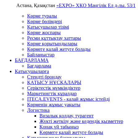
Астана, Қазақстан
«EXPO» ХКО
Мәңгілік Ел д-лы. 53/1
Көрме туралы
Көрме бөлімдері
Қатысушылар тізімі
Көрме жоспары
Ресми құттықтау хаттары
Көрме қорытындылары
Көрмеге қалай жетуге болады
Байланыстар
БАҒДАРЛАМА
Бағдарлама
Қатысушыларға
Стендті брондау
ҚАТЫСУ НҰСҚАЛАРЫ
Серіктестік мүмкіндіктер
Маркетингтік құралдар
ITECA.EVENTS - қалай жұмыс істейді
Көрменің жұмыс уақыты
Логистика
Визалық қолдау, турагент
Жүкті жеткізу және кедендік қызметтер
Қонақ үй табыңыз
Kөрмеге қалай жетуге болады
Қатысушының басшылығы