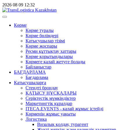
2026
08
09
12:32
Көрме
Көрме туралы
Көрме бөлімдері
Қатысушылар тізімі
Көрме жоспары
Ресми құттықтау хаттары
Көрме қорытындылары
Көрмеге қалай жетуге болады
Байланыстар
БАҒДАРЛАМА
Бағдарлама
Қатысушыларға
Стендті брондау
ҚАТЫСУ НҰСҚАЛАРЫ
Серіктестік мүмкіндіктер
Маркетингтік құралдар
ITECA.EVENTS - қалай жұмыс істейді
Көрменің жұмыс уақыты
Логистика
Визалық қолдау, турагент
Жүкті жеткізу және кедендік қызметтер