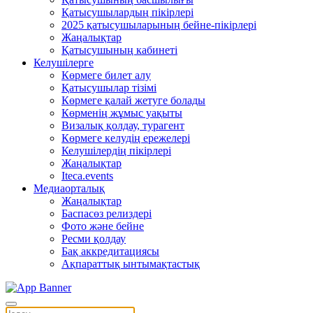
Қатысушылардың пікірлері
2025 қатысушыларының бейне-пікірлері
Жаңалықтар
Қатысушының кабинеті
Келушілерге
Көрмеге билет алу
Қатысушылар тізімі
Көрмеге қалай жетуге болады
Көрменің жұмыс уақыты
Визалық қолдау, турагент
Көрмеге келудің ережелері
Келушілердің пікірлері
Жаңалықтар
Iteca.events
Медиаорталық
Жаңалықтар
Баспасөз релиздері
Фото және бейне
Ресми қолдау
Бақ аккредитациясы
Ақпараттық ынтымақтастық