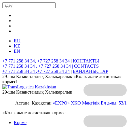
RU
KZ
EN
+7 771 258 34 34, +7 727 258 34 34
|
КОНТАКТЫ
+7 771 258 34 34 , +7 727 258 34 34 |
CONTACTS
+7 771 258 34 34 ,+7 727 258 34 34
|
БАЙЛАНЫСТАР
29-шы Қазақстандық Халықаралық «Көлік және логистика»
көрмесі
29-шы Қазақстандық Халықаралық
Астана, Қазақстан
«EXPO» ХКО
Мәңгілік Ел д-лы. 53/1
«Көлік және логистика» көрмесі
Көрме