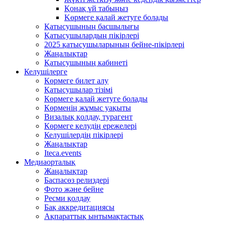
Қонақ үй табыңыз
Kөрмеге қалай жетуге болады
Қатысушының басшылығы
Қатысушылардың пікірлері
2025 қатысушыларының бейне-пікірлері
Жаңалықтар
Қатысушының кабинеті
Келушілерге
Көрмеге билет алу
Қатысушылар тізімі
Көрмеге қалай жетуге болады
Көрменің жұмыс уақыты
Визалық қолдау, турагент
Көрмеге келудің ережелері
Келушілердің пікірлері
Жаңалықтар
Iteca.events
Медиаорталық
Жаңалықтар
Баспасөз релиздері
Фото және бейне
Ресми қолдау
Бақ аккредитациясы
Ақпараттық ынтымақтастық