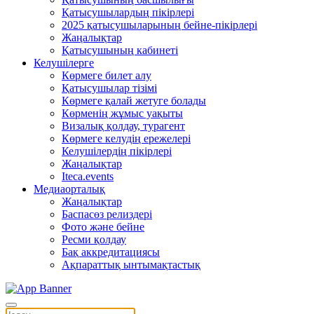
Қатысушылардың пікірлері
2025 қатысушыларының бейне-пікірлері
Жаңалықтар
Қатысушының кабинеті
Келушілерге
Көрмеге билет алу
Қатысушылар тізімі
Көрмеге қалай жетуге болады
Көрменің жұмыс уақыты
Визалық қолдау, турагент
Көрмеге келудің ережелері
Келушілердің пікірлері
Жаңалықтар
Iteca.events
Медиаорталық
Жаңалықтар
Баспасөз релиздері
Фото және бейне
Ресми қолдау
Бақ аккредитациясы
Ақпараттық ынтымақтастық