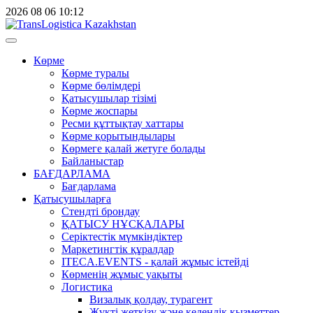
2026
08
06
10:12
Көрме
Көрме туралы
Көрме бөлімдері
Қатысушылар тізімі
Көрме жоспары
Ресми құттықтау хаттары
Көрме қорытындылары
Көрмеге қалай жетуге болады
Байланыстар
БАҒДАРЛАМА
Бағдарлама
Қатысушыларға
Стендті брондау
ҚАТЫСУ НҰСҚАЛАРЫ
Серіктестік мүмкіндіктер
Маркетингтік құралдар
ITECA.EVENTS - қалай жұмыс істейді
Көрменің жұмыс уақыты
Логистика
Визалық қолдау, турагент
Жүкті жеткізу және кедендік қызметтер