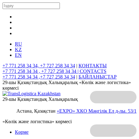
RU
KZ
EN
+7 771 258 34 34, +7 727 258 34 34
|
КОНТАКТЫ
+7 771 258 34 34 , +7 727 258 34 34 |
CONTACTS
+7 771 258 34 34 ,+7 727 258 34 34
|
БАЙЛАНЫСТАР
29-шы Қазақстандық Халықаралық «Көлік және логистика»
көрмесі
29-шы Қазақстандық Халықаралық
Астана, Қазақстан
«EXPO» ХКО
Мәңгілік Ел д-лы. 53/1
«Көлік және логистика» көрмесі
Көрме