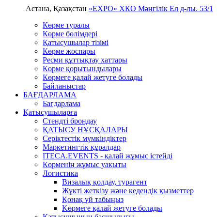
Астана, Қазақстан
«EXPO» ХКО
Мәңгілік Ел д-лы. 53/1
Көрме туралы
Көрме бөлімдері
Қатысушылар тізімі
Көрме жоспары
Ресми құттықтау хаттары
Көрме қорытындылары
Көрмеге қалай жетуге болады
Байланыстар
БАҒДАРЛАМА
Бағдарлама
Қатысушыларға
Стендті брондау
ҚАТЫСУ НҰСҚАЛАРЫ
Серіктестік мүмкіндіктер
Маркетингтік құралдар
ITECA.EVENTS - қалай жұмыс істейді
Көрменің жұмыс уақыты
Логистика
Визалық қолдау, турагент
Жүкті жеткізу және кедендік қызметтер
Қонақ үй табыңыз
Kөрмеге қалай жетуге болады
Қатысушының басшылығы