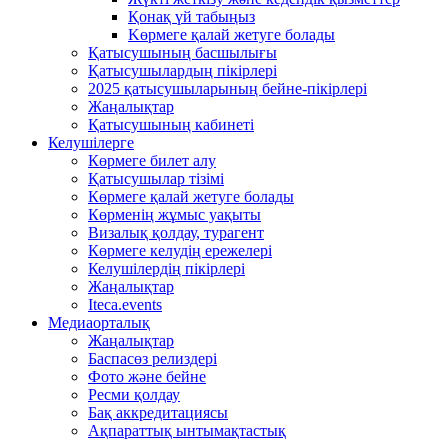
Қонақ үй табыңыз
Kөрмеге қалай жетуге болады
Қатысушының басшылығы
Қатысушылардың пікірлері
2025 қатысушыларының бейне-пікірлері
Жаңалықтар
Қатысушының кабинеті
Келушілерге
Көрмеге билет алу
Қатысушылар тізімі
Көрмеге қалай жетуге болады
Көрменің жұмыс уақыты
Визалық қолдау, турагент
Көрмеге келудің ережелері
Келушілердің пікірлері
Жаңалықтар
Iteca.events
Медиаорталық
Жаңалықтар
Баспасөз релиздері
Фото және бейне
Ресми қолдау
Бақ аккредитациясы
Ақпараттық ынтымақтастық