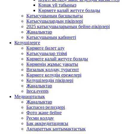
Қонақ үй табыңыз
Kөрмеге қалай жетуге болады
Қатысушының басшылығы
Қатысушылардың пікірлері
2025 қатысушыларының бейне-пікірлері
Жаңалықтар
Қатысушының кабинеті
Келушілерге
Көрмеге билет алу
Қатысушылар тізімі
Көрмеге қалай жетуге болады
Көрменің жұмыс уақыты
Визалық қолдау, турагент
Көрмеге келудің ережелері
Келушілердің пікірлері
Жаңалықтар
Iteca.events
Медиаорталық
Жаңалықтар
Баспасөз релиздері
Фото және бейне
Ресми қолдау
Бақ аккредитациясы
Ақпараттық ынтымақтастық