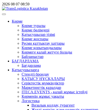
2026
08
07
08:59
Көрме
Көрме туралы
Көрме бөлімдері
Қатысушылар тізімі
Көрме жоспары
Ресми құттықтау хаттары
Көрме қорытындылары
Көрмеге қалай жетуге болады
Байланыстар
БАҒДАРЛАМА
Бағдарлама
Қатысушыларға
Стендті брондау
ҚАТЫСУ НҰСҚАЛАРЫ
Серіктестік мүмкіндіктер
Маркетингтік құралдар
ITECA.EVENTS - қалай жұмыс істейді
Көрменің жұмыс уақыты
Логистика
Визалық қолдау, турагент
Жүкті жеткізу және кедендік қызметтер