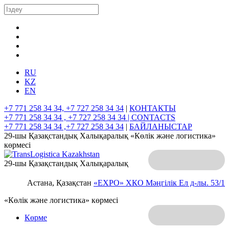
RU
KZ
EN
+7 771 258 34 34, +7 727 258 34 34
|
КОНТАКТЫ
+7 771 258 34 34 , +7 727 258 34 34 |
CONTACTS
+7 771 258 34 34 ,+7 727 258 34 34
|
БАЙЛАНЫСТАР
29-шы Қазақстандық Халықаралық «Көлік және логистика»
көрмесі
29-шы Қазақстандық Халықаралық
Астана, Қазақстан
«EXPO» ХКО
Мәңгілік Ел д-лы. 53/1
«Көлік және логистика» көрмесі
Көрме