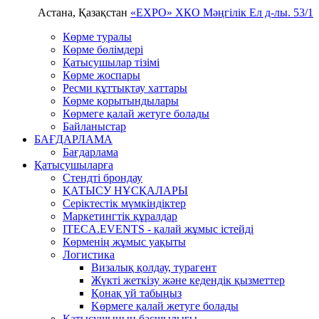
Астана, Қазақстан
«EXPO» ХКО
Мәңгілік Ел д-лы. 53/1
Көрме туралы
Көрме бөлімдері
Қатысушылар тізімі
Көрме жоспары
Ресми құттықтау хаттары
Көрме қорытындылары
Көрмеге қалай жетуге болады
Байланыстар
БАҒДАРЛАМА
Бағдарлама
Қатысушыларға
Стендті брондау
ҚАТЫСУ НҰСҚАЛАРЫ
Серіктестік мүмкіндіктер
Маркетингтік құралдар
ITECA.EVENTS - қалай жұмыс істейді
Көрменің жұмыс уақыты
Логистика
Визалық қолдау, турагент
Жүкті жеткізу және кедендік қызметтер
Қонақ үй табыңыз
Kөрмеге қалай жетуге болады
Қатысушының басшылығы