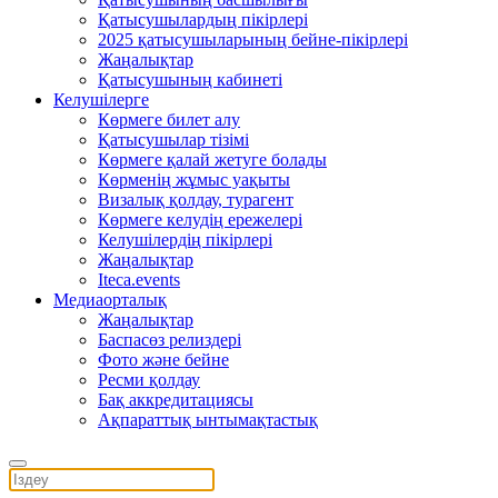
Қатысушылардың пікірлері
2025 қатысушыларының бейне-пікірлері
Жаңалықтар
Қатысушының кабинеті
Келушілерге
Көрмеге билет алу
Қатысушылар тізімі
Көрмеге қалай жетуге болады
Көрменің жұмыс уақыты
Визалық қолдау, турагент
Көрмеге келудің ережелері
Келушілердің пікірлері
Жаңалықтар
Iteca.events
Медиаорталық
Жаңалықтар
Баспасөз релиздері
Фото және бейне
Ресми қолдау
Бақ аккредитациясы
Ақпараттық ынтымақтастық