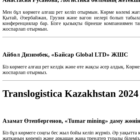
Мен
бұл
көрмеге
алғаш
рет
келіп
отырмын
. Көрме
көлемі
жағ
Қытай
,
Әзербайжан
, Грузия және вагон
иелері
болып
табыл
конференциялар
бар.
Бізге
қызықты
бірнеше
компаниямен
т
жоспарлап
отырмын
.
Айбол Дизимбек, «Байсар Global LTD» ЖШС
Біз
көрмеге
алғаш
рет
келдік
және
өте
жақсы
әсер
алдық
. Көрм
жоспарлап
отырмыз
.
Translogistica Kazakhstan 2024
Азамат Өтепбергенов, «Tumar mining» даму жөнін
Біз бұл көрмеге соңғы бес жыл бойы келіп жүрміз. Әр уақытта 
жатқанын көреміз және әрқашан жаңа трендтер туралы білеміз