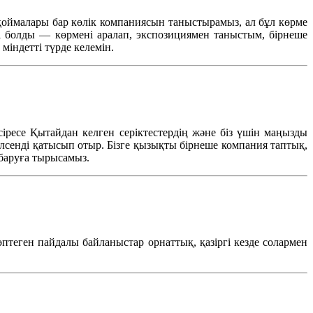
қоймалары
бар
көлік
компаниясын
таныстырамыз
, ал
бұл
көрме
і
болды
—
көрмені
аралап
,
экспозициямен
таныстым
,
бірнеше
міндетті
түрде
келемін
.
сіресе
Қытайдан
келген
серіктестердің
және
біз
үшін
маңызды
лсенді
қатысып
отыр
.
Бізге
қызықты
бірнеше
компания
та
птық
,
баруға
тырысамыз
.
өптеген
пайдалы
байланыстар
орнаттық
,
қазіргі
кезде
солармен