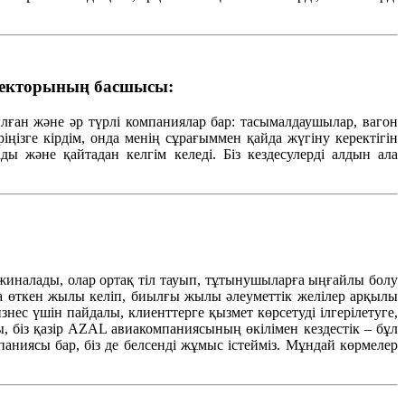
 секторының басшысы:
лған және әр түрлі компаниялар бар: тасымалдаушылар, вагон
ңізге кірдім, онда менің сұрағыммен қайда жүгіну керектігін
ы және қайтадан келгім келеді. Біз кездесулерді алдын ала
жиналады, олар ортақ тіл тауып, тұтынушыларға ыңғайлы болу
аға өткен жылы келіп, биылғы жылы әлеуметтік желілер арқылы
изнес үшін пайдалы, клиенттерге қызмет көрсетуді ілгерілетуге,
, біз қазір AZAL авиакомпаниясының өкілімен кездестік – бұл
аниясы бар, біз де белсенді жұмыс істейміз. Мұндай көрмелер