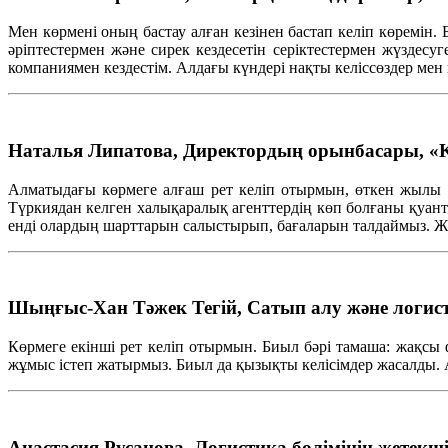
Мен
көрмені
оның
бастау
алған
кезінен
бастап
келіп
көремін
.
әріптестермен
және
сирек
кездесетін
серіктестермен
жүздесуг
компаниямен
кездестім
.
Алдағы
күндері
нақты
келіссөздер
мен
Наталья Липатова, Директордың орынбасары, 
Алматыдағы
көрмеге
алғаш
рет
келіп
отырмын
,
өткен
жылы
Түркиядан
келген
халықаралық
агенттердің
көп
болғаны
қуан
енді
олардың
шарттарын
салыстырып
,
бағаларын
талдаймыз
.
Ж
Шыңғыс-Хан Тәжек Тегій, Сатып алу және логистик
Көрмеге
екінші
рет
келіп
отырмын
. Биыл
бәрі
тамаша
:
жақсы
жұмыс
істеп
жатырмыз
. Биыл да
қызықты
келісімдер
жасалды
.
Анастасия Русанова, Логистика бөлімінің жетекші