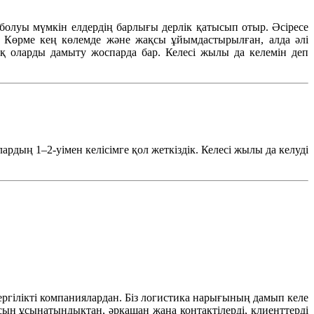
болуы
мүмкін
елдердің
барлығы
дерлік
қатысып
отыр
.
Әсіресе
. Көрме
кең
көлемде
және
жақсы
ұйымдастырылған
,
алда
әлі
ақ
оларды
дамыту
жоспарда
бар.
Келесі
жылы
да
келемін
деп
лардың
1–2-уімен
келісімге
қол
жеткіздік
.
Келесі
жылы
да
келуді
жергілікті компаниялардан. Біз логистика нарығының дамып келе
сын ұсынатындықтан, әрқашан жаңа контактілерді, клиенттерді