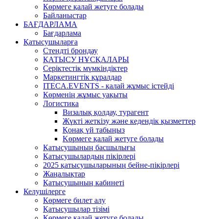
Көрмеге қалай жетуге болады
Байланыстар
БАҒДАРЛАМА
Бағдарлама
Қатысушыларға
Стендті брондау
ҚАТЫСУ НҰСҚАЛАРЫ
Серіктестік мүмкіндіктер
Маркетингтік құралдар
ITECA.EVENTS - қалай жұмыс істейді
Көрменің жұмыс уақыты
Логистика
Визалық қолдау, турагент
Жүкті жеткізу және кедендік қызметтер
Қонақ үй табыңыз
Kөрмеге қалай жетуге болады
Қатысушының басшылығы
Қатысушылардың пікірлері
2025 қатысушыларының бейне-пікірлері
Жаңалықтар
Қатысушының кабинеті
Келушілерге
Көрмеге билет алу
Қатысушылар тізімі
Көрмеге қалай жетуге болады