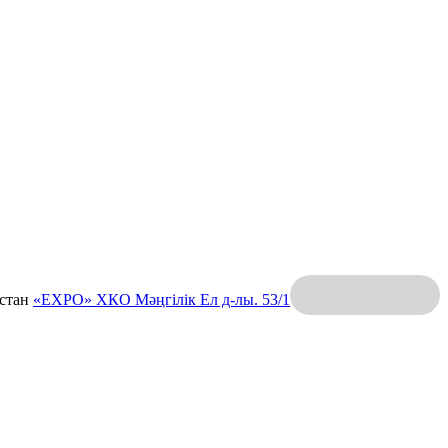
қстан
«EXPO» ХКО
Мәңгілік Ел д-лы. 53/1