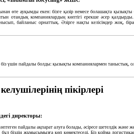
ынан
өте
ауқымды
екен
:
бізге
қазір
немесе
болашақта
қызықты
атын
отандық
компаниялардың
көптігі
ерекше
әсер
қалдырды
анысып
,
байланыс
орнаттық
.
Әзірге
нақты
келісімдер
жоқ
,
бір
е
біз
үшін
пайдалы
болды
:
қызықты
компаниялармен
таныстық
,
о
 келушілерінің пікірлері
дегі директоры:
көптеген пайдалы ақпарат алуға болады, әсіресе шетелдік және 
, бұл біздің жұмысымызға көп көмектеседі. Біз қойма логистика