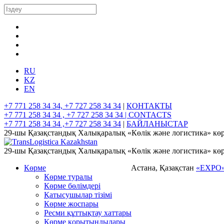
RU
KZ
EN
+7 771 258 34 34, +7 727 258 34 34
|
КОНТАКТЫ
+7 771 258 34 34 , +7 727 258 34 34 |
CONTACTS
+7 771 258 34 34 ,+7 727 258 34 34
|
БАЙЛАНЫСТАР
29-шы Қазақстандық Халықаралық «Көлік және логистика» көр
29-шы Қазақстандық Халықаралық «Көлік және логистика» көр
Көрме
Астана, Қазақстан
«EXPO
Көрме туралы
Көрме бөлімдері
Қатысушылар тізімі
Көрме жоспары
Ресми құттықтау хаттары
Көрме қорытындылары