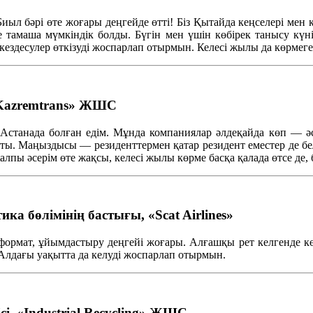
 Биыл
бәрі
өте
жоғары
деңгейде
өтті
!
Біз
Қытайда
кеңселері
мен
е
тамаша
мүмкіндік
болды
.
Бүгін
мен
үшін
көбірек
танысу
күн
кездесулер
өткізуді
жоспарлап
отырмын
.
Келесі
жылы
да
көрмеге
«Kazremtrans» ЖШС
Астанада
болған
едім
.
Мұнда
компаниялар
әлдеқайда
көп
—
ә
тты
.
Маңыздысы
—
резиденттермен
қатар
резидент
еместер
де
бе
алпы
әсерім
өте
жақсы
,
келесі
жылы
көрме
басқа
қалада
өтсе
де,
а бөлімінің бастығы, «Scat Airlines»
формат,
ұйымдастыру
деңгейі
жоғары
.
Алғашқы
рет
кел
генде
к
Алдағы
уақытта
да
келуді
жоспарлап
отырмын
.
сі, «Industrial Recycling» ЖШС