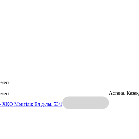
месі
Астана, Қаза
месі
» ХКО
Мәңгілік Ел д-лы. 53/1