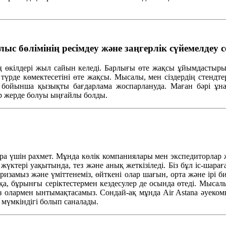
 бөлімінің ресімдеу және заңгерлік сүйемелдеу
ның өкілдері жыл сайын келеді. Барлығы өте жақсы ұйымдастыры
рде көмектесетіні өте жақсы. Мысалы, мен сіздердің стендтері
ер бойынша қызықты бағдарлама жоспарлануда. Маған бәрі ұнад
р жерде болуы ыңғайлы болды.
ра үшін рахмет. Мұнда көлік компаниялары мен экспедиторлар 
жүктері уақытында, тез және анық жеткізіледі. Біз бұл іс-шар
 ризамыз және үміттенеміз, өйткені олар шағын, орта және ірі б
қа, бұрынғы серіктестермен кездесулер де осында өтеді. Мысалы
з олармен ынтымақтасамыз. Сондай-ақ мұнда Air Astana әуекомп
мүмкіндігі болып саналады.