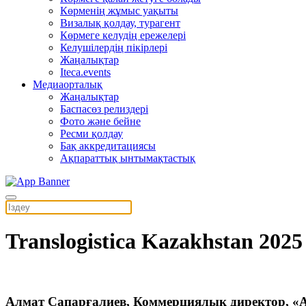
Көрменің жұмыс уақыты
Визалық қолдау, турагент
Көрмеге келудің ережелері
Келушілердің пікірлері
Жаңалықтар
Iteca.events
Медиаорталық
Жаңалықтар
Баспасөз релиздері
Фото және бейне
Ресми қолдау
Бақ аккредитациясы
Ақпараттық ынтымақтастық
Translogistica Kazakhstan 2025
Алмат Сапарғалиев, Коммерциялық директор, «