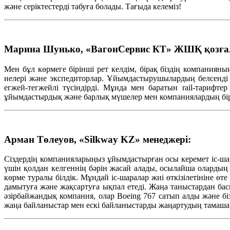
және серіктестерді табуға болады. Тағыда келеміз!
Марина Шунько, «ВагонСервис КТ» ЖШҚ қозғалыс
Мен бұл көрмеге бірінші рет келдім, бірақ біздің компания
иелері және экспедиторлар. Ұйымдастырушылардың белсенді тү
егжей-тегжейлі түсіндірді. Мұнда мен баратын rail-тарифт
ұйымдастырдық және барлық мүшелер мен компаниялардың бі
Арман Төлеуов, «Silkway KZ» менеджері:
Сіздердің компанияларыңыз ұйымдастырған осы керемет іс-ша
үшін қолдан келгеннің бәрін жасай алады, осылайша олардың 
көрме туралы білдік. Мұндай іс-шаралар жиі өткізілетініне өте
дамытуға және жақсартуға ықпал етеді. Жаңа таныстардан бас
әзірбайжандық компания, олар Boeing 767 сатып алды және бі
жаңа байланыстар мен ескі байланыстарды жаңартудың тамаша 