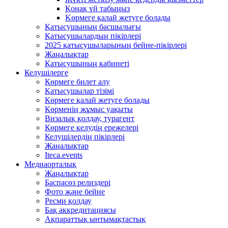
Қонақ үй табыңыз
Kөрмеге қалай жетуге болады
Қатысушының басшылығы
Қатысушылардың пікірлері
2025 қатысушыларының бейне-пікірлері
Жаңалықтар
Қатысушының кабинеті
Келушілерге
Көрмеге билет алу
Қатысушылар тізімі
Көрмеге қалай жетуге болады
Көрменің жұмыс уақыты
Визалық қолдау, турагент
Көрмеге келудің ережелері
Келушілердің пікірлері
Жаңалықтар
Iteca.events
Медиаорталық
Жаңалықтар
Баспасөз релиздері
Фото және бейне
Ресми қолдау
Бақ аккредитациясы
Ақпараттық ынтымақтастық