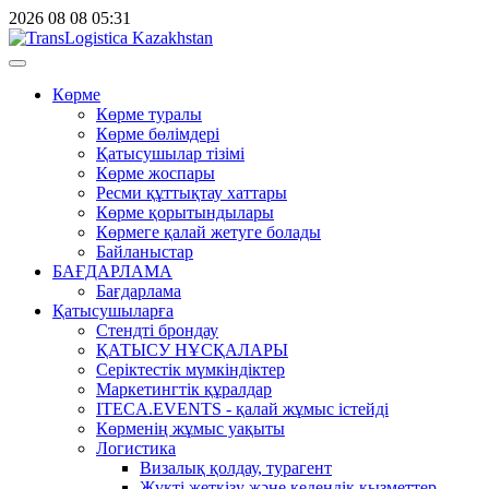
2026
08
08
05:31
Көрме
Көрме туралы
Көрме бөлімдері
Қатысушылар тізімі
Көрме жоспары
Ресми құттықтау хаттары
Көрме қорытындылары
Көрмеге қалай жетуге болады
Байланыстар
БАҒДАРЛАМА
Бағдарлама
Қатысушыларға
Стендті брондау
ҚАТЫСУ НҰСҚАЛАРЫ
Серіктестік мүмкіндіктер
Маркетингтік құралдар
ITECA.EVENTS - қалай жұмыс істейді
Көрменің жұмыс уақыты
Логистика
Визалық қолдау, турагент
Жүкті жеткізу және кедендік қызметтер