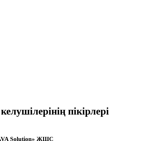
 келушілерінің пікірлері
AVA Solution» ЖШС