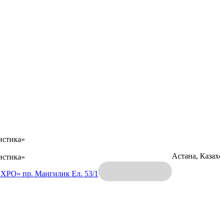
истика»
Астана, Каза
истика»
EXPO»
пр. Мангилик Ел. 53/1