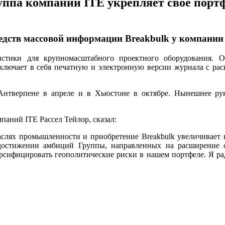
уппа компаний ITE укрепляет свое пор
едств массовой информации Breakbulk у компании 
стики для крупномасштабного проектного оборудования. 
включает в себя печатную и электронную версии журнала с рас
Антверпене в апреле и в Хьюстоне в октябре. Нынешнее рук
аний ITE Рассел Тейлор, сказал:
аслях промышленности и приобретение Breakbulk увеличивает 
достижении амбиций Группы, направленных на расширение с
рсифицировать геополитические риски в нашем портфеле. Я рад