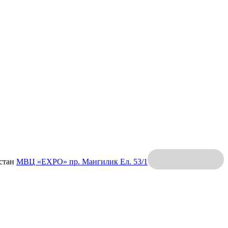
хстан
МВЦ «EXPO»
пр. Мангилик Ел. 53/1