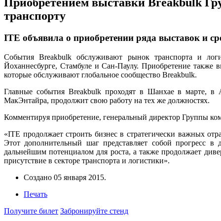
Приобретением выставки Breakbulk Гр
транспорту
ITE объявила о приобретении ряда выставок и ср
События Breakbulk обслуживают рынок транспорта и логи
Йоханнесбурге, Стамбуле и Сан-Паулу. Приобретение также 
которые обслуживают глобальное сообщество Breakbulk.
Главные события Breakbulk проходят в Шанхае в марте, в 
МакЭнтайра, продолжит свою работу на тех же должностях.
Комментируя приобретение, генеральный директор Группы комп
«ITE продолжает строить бизнес в стратегически важных отр
Этот дополнительный шаг представляет собой прогресс в 
дальнейшим потенциалом для роста, а также продолжает диве
присутствие в секторе транспорта и логистики».
Создано
05 января 2015
.
Печать
Получите билет
Забронируйте стенд