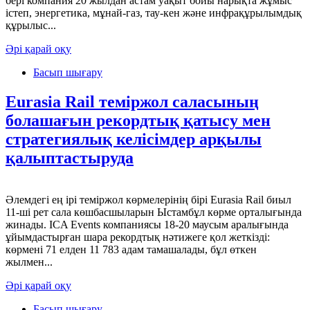
бері компания 20 жылдан астам уақыт бойы нарықта жұмыс
істеп, энергетика, мұнай-газ, тау-кен және инфрақұрылымдық
құрылыс...
Әрі қарай оқу
Басып шығару
Eurasia Rail теміржол саласының
болашағын рекордтық қатысу мен
стратегиялық келісімдер арқылы
қалыптастыруда
Әлемдегі ең ірі теміржол көрмелерінің бірі Eurasia Rail биыл
11-ші рет сала көшбасшыларын Ыстамбұл көрме орталығында
жинады. ICA Events компаниясы 18-20 маусым аралығында
ұйымдастырған шара рекордтық нәтижеге қол жеткізді:
көрмені 71 елден 11 783 адам тамашалады, бұл өткен
жылмен...
Әрі қарай оқу
Басып шығару