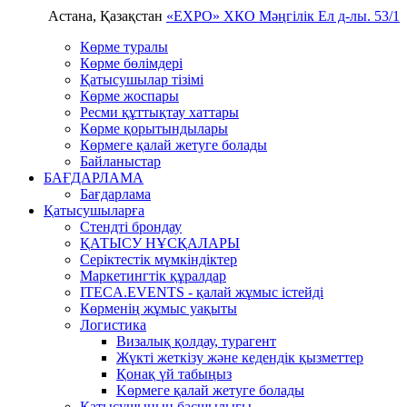
Астана, Қазақстан
«EXPO» ХКО
Мәңгілік Ел д-лы. 53/1
Көрме туралы
Көрме бөлімдері
Қатысушылар тізімі
Көрме жоспары
Ресми құттықтау хаттары
Көрме қорытындылары
Көрмеге қалай жетуге болады
Байланыстар
БАҒДАРЛАМА
Бағдарлама
Қатысушыларға
Стендті брондау
ҚАТЫСУ НҰСҚАЛАРЫ
Серіктестік мүмкіндіктер
Маркетингтік құралдар
ITECA.EVENTS - қалай жұмыс істейді
Көрменің жұмыс уақыты
Логистика
Визалық қолдау, турагент
Жүкті жеткізу және кедендік қызметтер
Қонақ үй табыңыз
Kөрмеге қалай жетуге болады
Қатысушының басшылығы