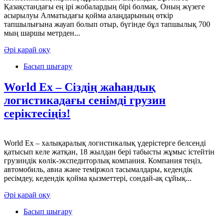
Қазақстандағы ең ірі жобалардың бірі болмақ. Оның жүзеге
асырылуы Алматыдағы қойма алаңдарының өткір
тапшылығына жауап болып отыр, бүгінде бұл тапшылық 700
мың шаршы метрден...
Әрі қарай оқу
Басып шығару
World Ex – Сіздің жаһандық
логистикадағы сенімді грузин
серіктесіңіз!
World Ex – халықаралық логистикалық үдерістерге белсенді
қатысып келе жатқан, 18 жылдан бері табысты жұмыс істейтін
грузиндік көлік-экспедиторлық компания. Компания теңіз,
автомобиль, авиа және теміржол тасымалдары, кедендік
ресімдеу, кедендік қойма қызметтері, сондай-ақ сұйық...
Әрі қарай оқу
Басып шығару