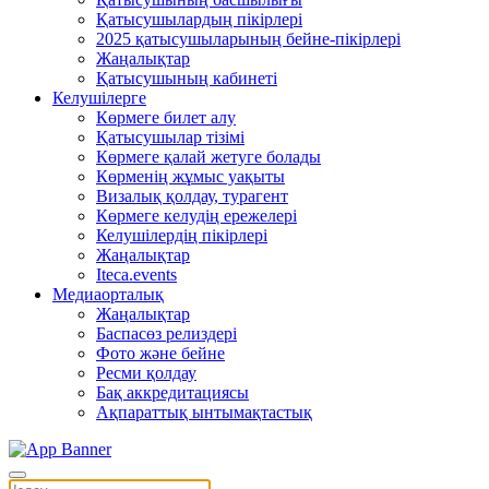
Қатысушылардың пікірлері
2025 қатысушыларының бейне-пікірлері
Жаңалықтар
Қатысушының кабинеті
Келушілерге
Көрмеге билет алу
Қатысушылар тізімі
Көрмеге қалай жетуге болады
Көрменің жұмыс уақыты
Визалық қолдау, турагент
Көрмеге келудің ережелері
Келушілердің пікірлері
Жаңалықтар
Iteca.events
Медиаорталық
Жаңалықтар
Баспасөз релиздері
Фото және бейне
Ресми қолдау
Бақ аккредитациясы
Ақпараттық ынтымақтастық