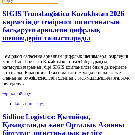
SIGIS TransLogistica Kazakhstan 2026
көрмесінде теміржол логистикасын
басқаруға арналған цифрлық
шешімдерін таныстырады
Теміржол саласына арналған цифрлық шешімдерді әзірлеуші
және TransLogistica Kazakhstan көрмесінің тұрақты
қатысушыларының бірі SIGIS компаниясы биыл да көрмеге
қатысады. Компания 10 жылдан астам уақыт бойы көрме
алаңында өз әзірлемелерін ұсынып, тасымалдаушыларға, жүк
иелеріне...
Әрі қарай оқу
Басып шығару
Sidline Logistics: Қытайды,
Қазақстанды және Орталық Азияны
біртұтас логистикалық желіге