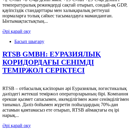
температуралық режимдерді сақтай отырып, сондай-ақ GDP,
қауіпсіздік стандарттары мен халықаралық реттеуші
нормаларға толық сәйкес тасымалдауға маманданған.
Ынтымақтастықтың...
Әрі қарай оқу
Басып шығару
RTSB GMBH: ЕУРАЗИЯЛЫҚ
КОРИДОРДАҒЫ СЕНІМДІ
ТЕМІРЖОЛ СЕРІКТЕСІ
RTSB – отбасылық кәсіпорын әрі Еуразиялық логистикалық
дәліздегі жетекші теміржол операторларының бірі. Компания
ерекше қызмет сапасымен, икемділігімен және сенімділігімен
танымал. Дәліз бойымен жүретін пойыздардың 70%-дан
астамын қамтамасыз ете отырып, RTSB аймақтағы ең ірі
нарық...
Әрі қарай оқу