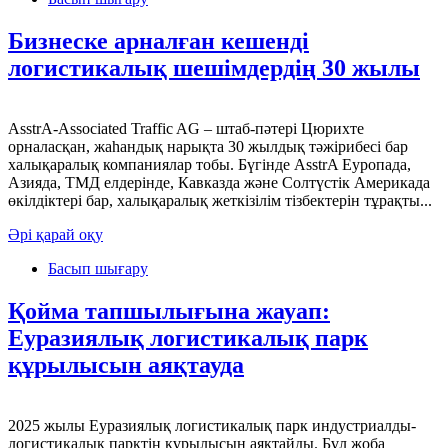
Бизнеске арналған кешенді
логистикалық шешімдердің 30 жылы
AsstrA-Associated Traffic AG – штаб-пәтері Цюрихте
орналасқан, жаһандық нарықта 30 жылдық тәжірибесі бар
халықаралық компаниялар тобы. Бүгінде AsstrA Еуропада,
Азияда, ТМД елдерінде, Кавказда және Солтүстік Америкада
өкілдіктері бар, халықаралық жеткізілім тізбектерін тұрақты...
Әрі қарай оқу
Басып шығару
Қойма тапшылығына жауап:
Еуразиялық логистикалық парк
құрылысын аяқтауда
2025 жылы Еуразиялық логистикалық парк индустриалды-
логистикалық парктің құрылысын аяқтайды. Бұл жоба