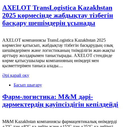
AXELOT TransLogistica Kazakhstan
2025 көрмесінде жабдықтау тізбегін
басқару шешімдерін ұсынады
AXELOT компаниясы TransLogistica Kazakhstan 2025
көрмесіне қатысып, жабдықтау тізбегін басқарудың озық
шешімдерімен және логистиканың тиімділігін жан-жақты
арттыру жолдарымен таныстырады. AXELOT стендінде
көрме қатысушылары компанияның өнімдері мен
қызметтерімен таныса алады....
Әрі қарай оқу
Басып шығару
Фарм-логистика: M&M дәрі-
дәрмектердің қауіпсіздігін кепілдейді
M&M Kazakhstan компаниясы фармацевтикалық өнімдерді
+2°С-тан +8°С-қа дейін және +15°С-тан +25°С-қа дейінгі