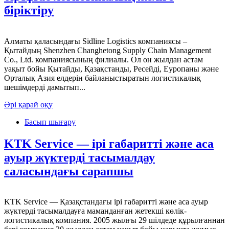
біріктіру
Алматы қаласындағы Sidline Logistics компаниясы –
Қытайдың Shenzhen Changhetong Supply Chain Management
Co., Ltd. компаниясының филиалы. Ол он жылдан астам
уақыт бойы Қытайды, Қазақстанды, Ресейді, Еуропаны және
Орталық Азия елдерін байланыстыратын логистикалық
шешімдерді дамытып...
Әрі қарай оқу
Басып шығару
KTK Service — ірі габаритті және аса
ауыр жүктерді тасымалдау
саласындағы сарапшы
KTK Service — Қазақстандағы ірі габаритті және аса ауыр
жүктерді тасымалдауға маманданған жетекші көлік-
логистикалық компания. 2005 жылғы 29 шілдеде құрылғаннан