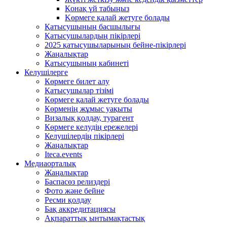
Қонақ үй табыңыз
Kөрмеге қалай жетуге болады
Қатысушының басшылығы
Қатысушылардың пікірлері
2025 қатысушыларының бейне-пікірлері
Жаңалықтар
Қатысушының кабинеті
Келушілерге
Көрмеге билет алу
Қатысушылар тізімі
Көрмеге қалай жетуге болады
Көрменің жұмыс уақыты
Визалық қолдау, турагент
Көрмеге келудің ережелері
Келушілердің пікірлері
Жаңалықтар
Iteca.events
Медиаорталық
Жаңалықтар
Баспасөз релиздері
Фото және бейне
Ресми қолдау
Бақ аккредитациясы
Ақпараттық ынтымақтастық