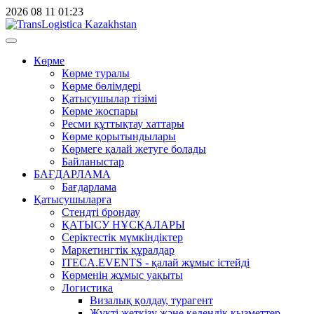
2026
08
11
01:23
Көрме
Көрме туралы
Көрме бөлімдері
Қатысушылар тізімі
Көрме жоспары
Ресми құттықтау хаттары
Көрме қорытындылары
Көрмеге қалай жетуге болады
Байланыстар
БАҒДАРЛАМА
Бағдарлама
Қатысушыларға
Стендті брондау
ҚАТЫСУ НҰСҚАЛАРЫ
Серіктестік мүмкіндіктер
Маркетингтік құралдар
ITECA.EVENTS - қалай жұмыс істейді
Көрменің жұмыс уақыты
Логистика
Визалық қолдау, турагент
Жүкті жеткізу және кедендік қызметтер