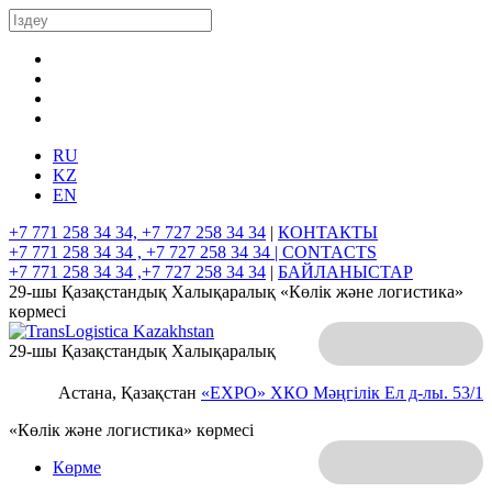
RU
KZ
EN
+7 771 258 34 34, +7 727 258 34 34
|
КОНТАКТЫ
+7 771 258 34 34 , +7 727 258 34 34 |
CONTACTS
+7 771 258 34 34 ,+7 727 258 34 34
|
БАЙЛАНЫСТАР
29-шы Қазақстандық Халықаралық «Көлік және логистика»
көрмесі
29-шы Қазақстандық Халықаралық
Астана, Қазақстан
«EXPO» ХКО
Мәңгілік Ел д-лы. 53/1
«Көлік және логистика» көрмесі
Көрме