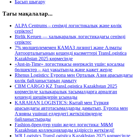
Басып шығару
Тағы мақалалар...
ALPA Centrums – сенімді логистикалық және көлік
серіктес!
Birlik Keruen — халықаралық логистикадағы сенімді
серіктес
7% мөлшерлемемен КАМАЗ лизингі және Алматы
Автоорталығының кешенді қызметтері TransLogistica
Kazakhstan 2025 көрмесінде
«Just-in-Time» логистикасы өнеркәсіп үшін: қосалқы
бөлшектер – дәл уақытында және қажет жерде
Rhenus Logistics: Еуропа мен Орталық Азия арасындағы
көлік байланыстарын дамыту
CBM CARGO KZ TransLogistica Kazakhstan 2025
көрмесінде халықаралық тасымалдарға арналған
кешенді шешімдерін ұсынады
KARAHAN LOGISTICS: Қытай мен Түркия
арасындағы автотасымалдарды дамытып, Еуропа мен
Азияны үшінші елдердегі жеткізілімдерде
байланыстырады
Fashion-брендтер үшін жедел логистика: M&M
Kazakhstan коллекцияларды кідіріссіз жеткізеді!
WR Logistics TransLogistica Kazakhstan 2025 көрмесінде