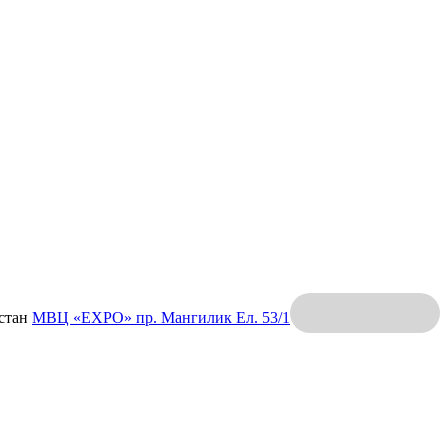
хстан
МВЦ «EXPO»
пр. Мангилик Ел. 53/1