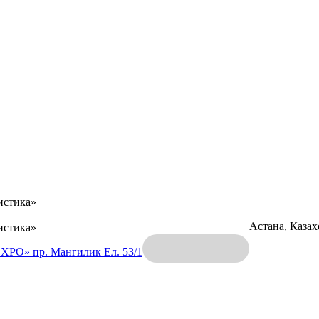
истика»
Астана, Каза
истика»
EXPO»
пр. Мангилик Ел. 53/1