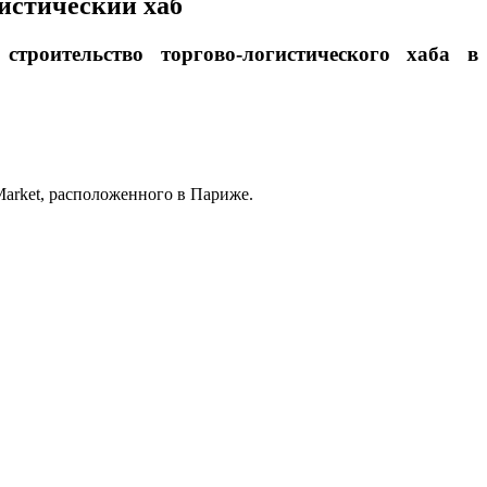
истический хаб
троительство торгово-логистического хаба в
Market, расположенного в Париже.