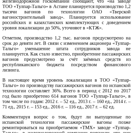
железнодорожной госкомпании сообщают, что «на заводе
ТОО «Тулпар-Тальго» в Астане планируется производство 1,2
тысячи вагонов по технологии ОАО «Тверской
вагоностроительный завод». Планируется использование
российских и казахстанских комплектующих с доведением
уровня локализации до 50%, уточняют в «КТЖ».
Отметим, производство 1,2 тыс. вагонов предусмотрено на
срок до девяти лет. В связи с изменением акционера «Тулпар-
Тальго» уменьшение штата сотрудников завода не
планируется. Как стало известно, приобретение пассажирских
вагонов предусмотрено за счёт заёмных средств из
республиканского бюджета посредством финансового
лизинга.
В настоящее время уровень локализации в ТОО «Тулпар-
Тальго» по производству пассажирских вагонов по испанской
технологии составляет 36%. Всего в период с 2012 по 2017
год было приобретено 614 вагонов ТОО «Тулпар-Тальго», в
том числе по годам: 2012 г. – 52 ед., 2013 г. – 160 ед., 2014 г. –
71 ед., 2015 г. – 153 ед., 2016 г. – 116 ед., 2017 г. – 62 ед.
Комментируя вопрос о том, будут ли выпущенные по
испанской технологии пассажирские вагоны позже
ремонтироваться на приобретаемом «ТМХ» заводе «Тулпар-
Тальго», в железнодорожной компании пояснили, что они