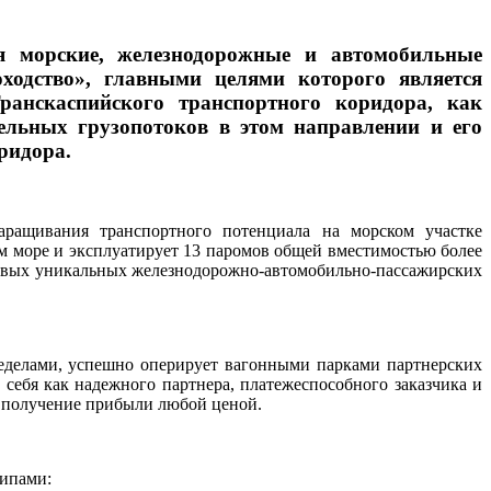
ая морские, железнодорожные и автомобильные
ходство», главными целями которого является
ранскаспийского транспортного коридора, как
ельных грузопотоков в этом направлении и его
ридора.
ащивания транспортного потенциала на морском участке
 море и эксплуатирует 13 паромов общей вместимостью более
 новых уникальных железнодорожно-автомобильно-пассажирских
ределами, успешно оперирует вагонными парками партнерских
 себя как надежного партнера, платежеспособного заказчика и
на получение прибыли любой ценой.
ципами: