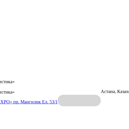
истика»
Астана, Каза
истика»
EXPO»
пр. Мангилик Ел. 53/1