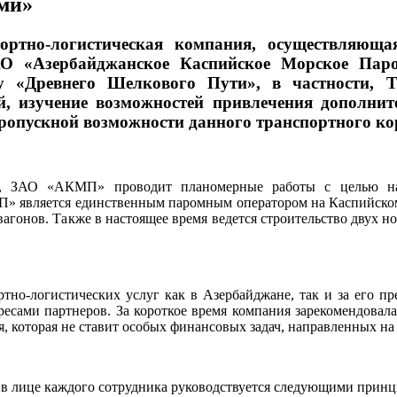
ами»
портно-логистическая компания, осуществляющ
АО «Азербайджанское Каспийское Морское Паро
у «Древнего Шелкового Пути», в частности, Т
 изучение возможностей привлечения дополнит
пропускной возможности данного транспортного ко
, ЗАО «АКМП» проводит планомерные работы с целью нар
» является единственным паромным оператором на Каспийском
 вагонов. Также в настоящее время ведется строительство двух
ртно-логистических услуг как в Азербайджане, так и за его п
ресами партнеров. За короткое время компания зарекомендовала
ия, которая не ставит особых финансовых задач, направленных 
в лице каждого сотрудника руководствуется следующими прин