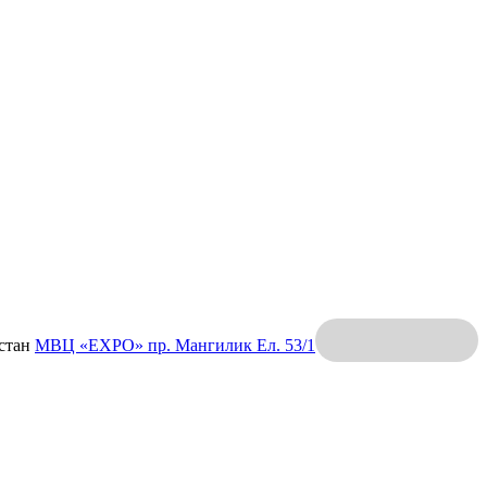
хстан
МВЦ «EXPO»
пр. Мангилик Ел. 53/1