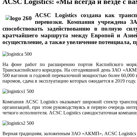
ACSC Logistics: «Мы всегда и везде с в
ACSC Logistics создана как транс
перевозки. Компания учреждена З
способствовать задействованию в полную сил
кратчайшего маршрута между Европой и Азией,
осуществление, а также увеличение потенциала, 
На фоне работ по расширению портов Каспийского моря
Транскаспийского коридора. На сегодняшний день ЗАО «АКМП
500 вагонов и годовой перевалочной мощностью более 60,000
паромов, сдача в эксплуатацию которых ожидается в 2019 году.
Компания ACSC Logistics оказывает широкий спектр транспо
организаций, при этом руководствуясь в первую очередь инте
четкого исполнителя. ACSC Logistics самодостаточная компан
Верная традициям, заложенным ЗАО «АКМП», ACSC Logistics 