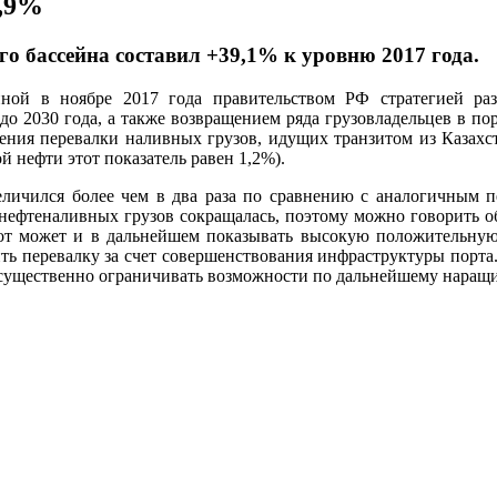
5,9%
го бассейна составил +39,1% к уровню 2017 года.
ной в ноябре 2017 года правительством РФ стратегией ра
о 2030 года, а также возвращением ряда грузовладельцев в пор
ния перевалки наливных грузов, идущих транзитом из Казахст
 нефти этот показатель равен 1,2%).
личился более чем в два раза по сравнению с аналогичным пе
а нефтеналивных грузов сокращалась, поэтому можно говорить 
орот может и в дальнейшем показывать высокую положительну
ить перевалку за счет совершенствования инфраструктуры порта
т существенно ограничивать возможности по дальнейшему нара