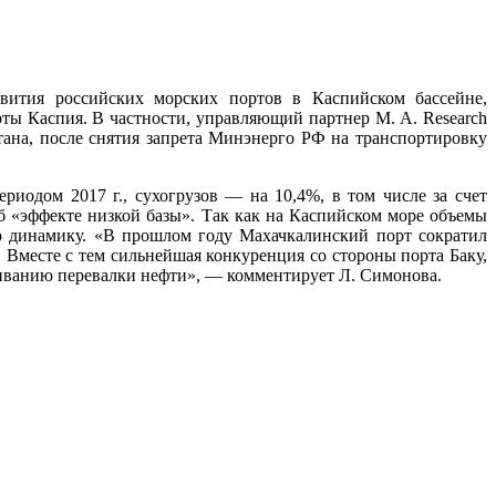
звития российских морских портов в Каспийском бассейне,
ты Каспия. В частности, управляющий партнер M. A. Research
ана, после снятия запрета Минэнерго РФ на транспортировку
риодом 2017 г., сухогрузов — на 10,4%, в том числе за счет
об «эффекте низкой базы». Так как на Каспийском море объемы
ю динамику. «В прошлом году Махачкалинский порт сократил
. Вместе с тем сильнейшая конкуренция со стороны порта Баку,
щиванию перевалки нефти», — комментирует Л. Симонова.