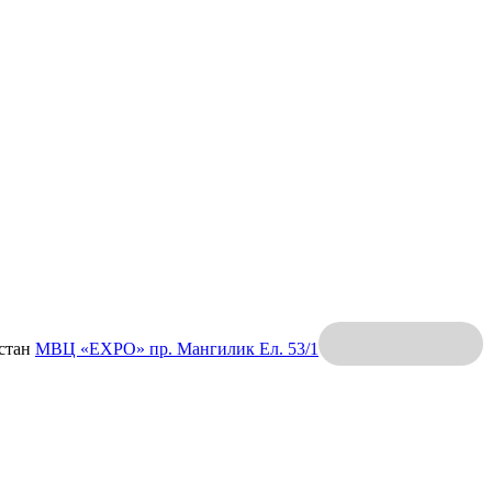
хстан
МВЦ «EXPO»
пр. Мангилик Ел. 53/1