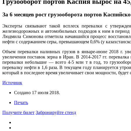
Грузооборот портов Каспия вырос на 4
За 6 месяцев рост грузооборота портов Каспийско
Эксперты связывают такой всплеск перевалки с утвержден
железнодорожных и автомобильных подходов к ним в период д
Людмила Симонова отметила начавшийся процесс восстановле
нефти с содержанием серы, превышающем 0,6% (у казахстанской
Объем перевалки наливных грузов в январе-июне 2018 г. уве
увеличения поставок зерна в Иран. В 2014-2017 гг. перевалк
перевалки небольшие — всего 4-5 млн т в год, то грузооб
перевалку нефти в 1,6 раза. В текущем году планируется утро
который в последнее время увеличивает свои мощности, буде
Источник
Создано
17 июля 2018
.
Печать
Получите билет
Забронируйте стенд