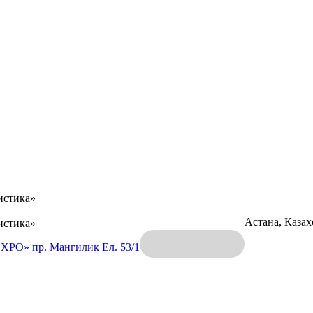
истика»
Астана, Каза
истика»
EXPO»
пр. Мангилик Ел. 53/1