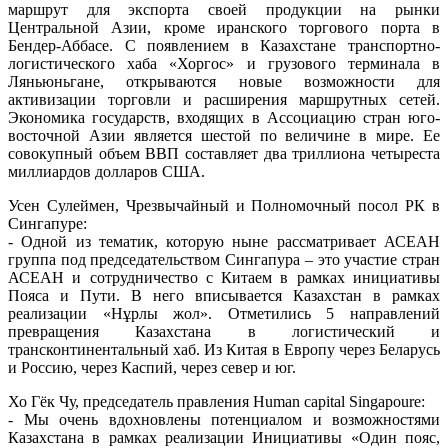
маршрут для экспорта своей продукции на рынки
Центральной Азии, кроме иранского торгового порта в
Бендер-Аббасе. С появлением в Казахстане транспортно-
логистического хаба «Хоргос» и грузового терминала в
Ляньюньгане, открываются новые возможности для
активизации торговли и расширения маршрутных сетей.
Экономика государств, входящих в Ассоциацию стран юго-
восточной Азии является шестой по величине в мире. Ее
совокупный объем ВВП составляет два триллиона четыреста
миллиардов долларов США.
Усен Сулеймен, Чрезвычайный и Полномочный посол РК в
Сингапуре:
- Одной из тематик, которую ныне рассматривает АСЕАН
группа под председательством Сингапура – это участие стран
АСЕАН и сотрудничество с Китаем в рамках инициативы
Пояса и Пути. В него вписывается Казахстан в рамках
реализации «Нұрлы жол». Отметились 5 направлений
превращения Казахстана в логистический и
трансконтинентальный хаб. Из Китая в Европу через Беларусь
и Россию, через Каспий, через север и юг.
Хо Гёк Чу, председатель правления Human capital Singapoure:
- Мы очень вдохновлены потенциалом и возможностями
Казахстана в рамках реализации Инициативы «Один пояс,