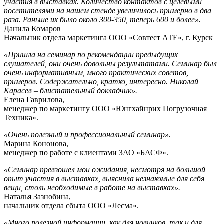
участия в выставках. Количество контактов с целевыми
посетителями на нашем стенде увеличилось примерно в два
раза. Раньше их было около 300-350, теперь 600 и более».
Данила Комаров
Начальник отдела маркетинга ООО «Совтест АТЕ», г. Курск
«Пришла на семинар по рекомендации предыдущих
слушателей, они очень довольны результатами. Семинар был
очень информативным, много практических советов,
примеров. Содержательно, кратко, интересно. Николай
Карасев – блистательный докладчик».
Елена Гаврилова,
менеджер по маркетингу ООО «Юнгхайнрих Погрузочная
Техника».
«Очень полезный и профессиональный семинар».
Марина Кононова,
менеджер по работе с клиентами ЗАО «БАСФ».
«Семинар превзошел мои ожидания, несмотря на большой
опыт участия в выставках, выяснила незнакомые для себя
вещи, столь необходимые в работе на выставках».
Наталья Зазнобина,
начальник отдела сбыта ООО «Лесма».
«Много полезной информации, как для новичков, так и для