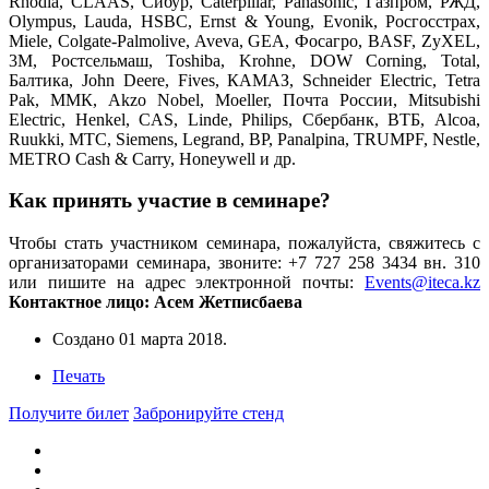
Rhodia, CLAAS, Сибур, Caterpillar, Panasonic, Газпром, РЖД,
Olympus, Lauda, HSBC, Ernst & Young, Evonik, Росгосстрах,
Miele, Colgate-Palmolive, Aveva, GEA, Фосагро, BASF, ZyXEL,
3M, Ростсельмаш, Toshiba, Krohne, DOW Corning, Total,
Балтика, John Deere, Fives, КАМАЗ, Schneider Electric, Tetra
Pak, ММК, Akzo Nobel, Moeller, Почта России, Mitsubishi
Electric, Henkel, CAS, Linde, Philips, Сбербанк, ВТБ, Alcoa,
Ruukki, МТС, Siemens, Legrand, BP, Panalpina, TRUMPF, Nestle,
METRO Cash & Carry, Honeywell и др.
Как принять участие в семинаре?
Чтобы стать участником семинара, пожалуйста, свяжитесь с
организаторами семинара, звоните: +7 727 258 3434 вн. 310
или пишите на адрес электронной почты:
Events@iteca.kz
Контактное лицо: Асем Жетписбаева
Создано
01 марта 2018
.
Печать
Получите билет
Забронируйте стенд