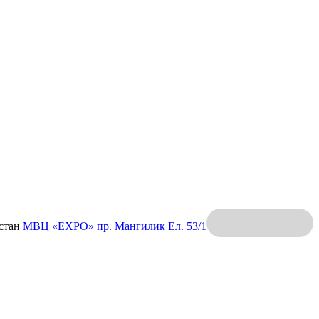
хстан
МВЦ «EXPO»
пр. Мангилик Ел. 53/1