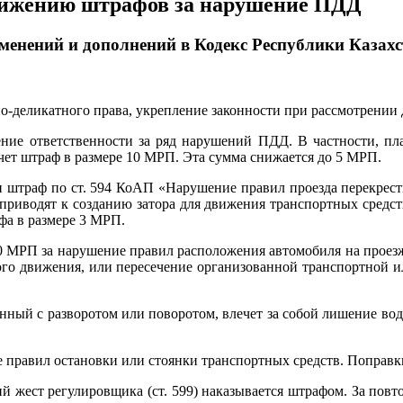
нижению штрафов за нарушение ПДД
изменений и дополнений в Кодекс Республики Каза
-деликатного права, укрепление законности при рассмотрении
ие ответственности за ряд нарушений ПДД. В частности, план
ечет штраф в размере 10 МРП. Эта сумма снижается до 5 МРП.
н штраф по ст. 594 КоАП «Нарушение правил проезда перекрестк
 приводят к созданию затора для движения транспортных средс
фа в размере 3 МРП.
0 МРП за нарушение правил расположения автомобиля на проезжей
ного движения, или пересечение организованной транспортной и
ный с разворотом или поворотом, влечет за собой лишение води
е правил остановки или стоянки транспортных средств. Поправ
 жест регулировщика (ст. 599) наказывается штрафом. За повто