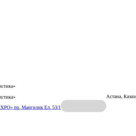
истика»
Астана, Каза
истика»
EXPO»
пр. Мангилик Ел. 53/1