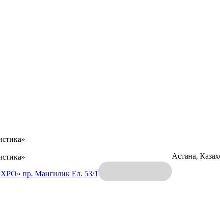
истика»
Астана, Каза
истика»
EXPO»
пр. Мангилик Ел. 53/1