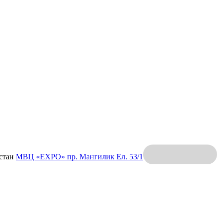
хстан
МВЦ «EXPO»
пр. Мангилик Ел. 53/1