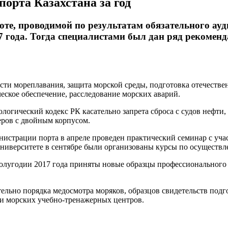
порта Казахстана за год
оте, проводимой по результатам обязательного а
7 года. Тогда специалистами был дан ряд рекомен
ости мореплавания, защита морской среды, подготовка отечеств
кое обеспечение, расследование морских аварий.
логический кодекс РК касательно запрета сброса с судов нефти,
еров с двойным корпусом.
страции порта в апреле проведен практический семинар с учас
ниверситете в сентябре были организованы курсы по осуществле
олугодии 2017 года приняты новые образцы профессионального 
льно порядка медосмотра моряков, образцов свидетельств подг
 и морских учебно-тренажерных центров.