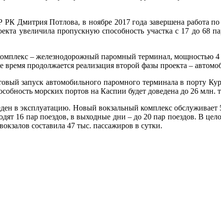
 РК Дмитрия Потлова, в ноябре 2017 года завершена работа по 
кта увеличила пропускную способность участка с 17 до 68 пар 
комплекс – железнодорожный паромный терминал, мощностью 4 мл
ящее время продолжается реализация второй фазы проекта – автом
естовый запуск автомобильного паромного терминала в порту Ку
особность морских портов на Каспии будет доведена до 26 млн. т
ден в эксплуатацию. Новый вокзальный комплекс обслуживает 5
одят 16 пар поездов, в выходные дни – до 20 пар поездов. В цело
окзалов составила 47 тыс. пассажиров в сутки.