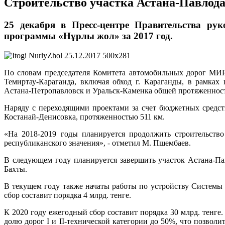
Строительство участка Астана-Павлодар
25 декабря в Пресс-центре Правительства ру
программы «Нұрлы жол» за 2017 год.
По словам председателя Комитета автомобильных дорог МИР
Темиртау-Караганда, включая обход г. Караганды, в рамках
Астана-Петропавловск и Уральск-Каменка общей протяженность
Наряду с переходящими проектами за счет бюджетных средст
Костанай-Денисовка, протяженностью 511 км.
«На 2018-2019 годы планируется продолжить строительство
республиканского значения», - отметил М. Пшембаев.
В следующем году планируется завершить участок Астана-Пав
Бахты.
В текущем году также начаты работы по устройству Системы
сбор составит порядка 4 млрд. тенге.
К 2020 году ежегодный сбор составит порядка 30 млрд. тенге
долю дорог I и II-технической категории до 50%, что позволи