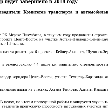
 будет завершено в 2018 году
ководители Комитетов транспорта и автомоби
 РК Мереке Пшембаева, в текущем году продолжены строител
 проекта Центр-Восток на участке Астана-Павлодар-Семей-Кала
ю 1,2 тыс. км.
в начата реализация 6 проектов: Бейнеу-Акжигит, Щучинск-Зер
 и реконструкцию 4,4 тысяч км, капитально отремонтироват
лодар коридора Центр-Восток, участка Темиртау-Караганда, а
 взимания платы на участках Астана-Темиртау, Алматы-Капшаг
. В целом, по итогам проведенной работы планируется улучшить
т увеличить пропускную способность загруженных участков автод