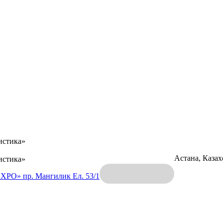
истика»
Астана, Каза
истика»
EXPO»
пр. Мангилик Ел. 53/1