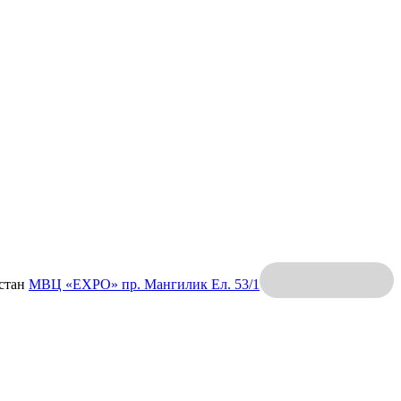
хстан
МВЦ «EXPO»
пр. Мангилик Ел. 53/1