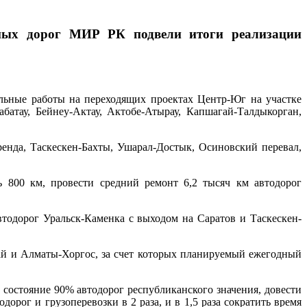
льных дорог МИР РК подвели итоги реализации
ьные работы на переходящих проектах Центр-Юг на участке
батау, Бейнеу-Актау, Актобе-Атырау, Капшагай-Талдыкорган,
енда, Таскескен-Бахты, Ушарал-Достык, Осиновский перевал,
ь 800 км, провести средний ремонт 6,2 тысяч км автодорог
втодорог Уральск-Каменка с выходом на Саратов и Таскескен-
ай и Алматы-Хоргос, за счет которых планируемый ежегодный
 состояние 90% автодорог республиканского значения, довести
орог и грузоперевозки в 2 раза, и в 1,5 раза сократить время