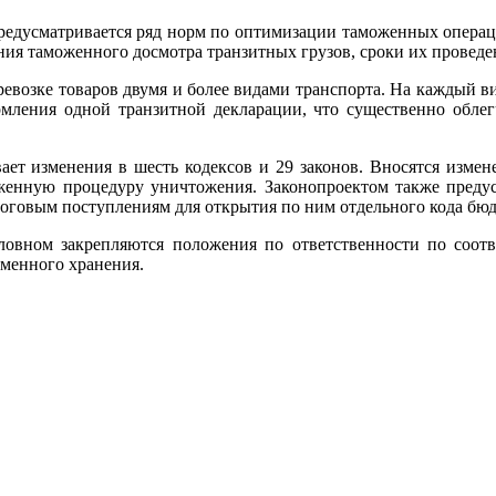
предусматривается ряд норм по оптимизации таможенных операци
ения таможенного досмотра транзитных грузов, сроки их проведе
евозке товаров двумя и более видами транспорта. На каждый ви
ления одной транзитной декларации, что существенно облегч
вает изменения в шесть кодексов и 29 законов. Вносятся измен
женную процедуру уничтожения. Законопроектом также преду
оговым поступлениям для открытия по ним отдельного кода бю
овном закрепляются положения по ответственности по соотв
еменного хранения.