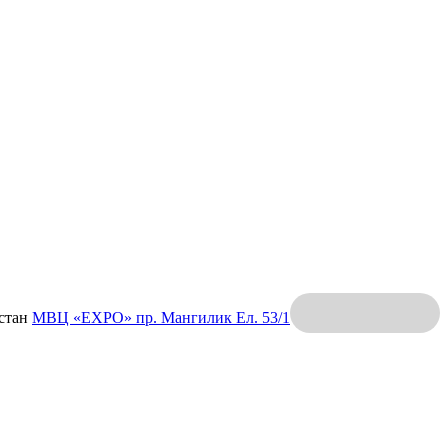
хстан
МВЦ «EXPO»
пр. Мангилик Ел. 53/1