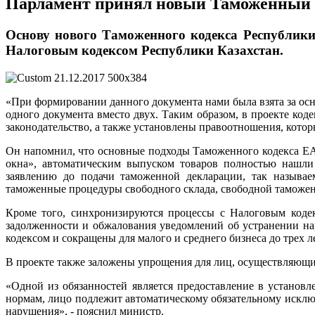
Парламент принял новый Таможенный 
Основу нового Таможенного кодекса Республики
Налоговым кодексом Республики Казахстан.
«При формировании данного документа нами была взята за осн
одного документа вместо двух. Таким образом, в проекте к
законодательство, а также установлены правоотношения, кото
Он напомнил, что основные подходы Таможенного кодекса ЕА
окна», автоматическим выпуском товаров полностью нашли 
заявлению до подачи таможенной декларации, так называе
таможенные процедуры свободного склада, свободной таможен
Кроме того, синхронизируются процессы с Налоговым кодек
задолженности и обжалования уведомлений об устранении нар
кодексом и сокращены для малого и среднего бизнеса до трех ле
В проекте также заложены упрощения для лиц, осуществляющих
«Одной из обязанностей является предоставление в установл
нормам, лицо подлежит автоматическому обязательному исключ
нарушения», - пояснил министр.