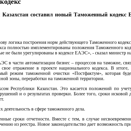
кодекс
 Казахстан составил новый Таможенный кодекс 
ову логика построения норм действующего Таможенного кодекса 
одекса полностью имплементированы положения Таможенного к
рые не были урегулированы в кодексе ЕАЭС», - сказал министр
ЭС в части автоматизации бизнес – процессов на таможне, свя
свое отражение в проекте национального кодекса. В итоге,
мый режим таможенной очистки «Постфактум», которая буд
ной зоны, переработки на таможенной территории.
сом Республики Казахстан. Это касается положений по учету,
ушений и о результатах проверки. Более того, сроки исковой
т.
 деятельность в сфере таможенного дела.
енные сроки отчетности. Вместе с тем, в случае несвоевремен
ению из реестра. Новое законодательство дает возможность при