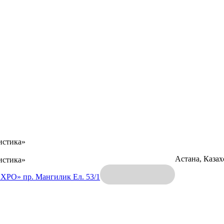
истика»
Астана, Каза
истика»
EXPO»
пр. Мангилик Ел. 53/1