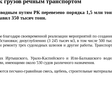
к грузов речным транспортом
водным путям РК перевезено порядка 1,5 млн тон
тавил 350 тысяч тонн.
м благодаря своевременной реализации мероприятий по созданию
становки; дноуглублению (3 245 тысяч м3, в том числе 500 ты
 и ремонту трех судоходных шлюзов и другие работы. Транспорт
тках Иртышского, Урало-Каспийского и Или-Балхашского вод
и, имеющими около 530 судов различного назначения.
ся песчано-гравийная смесь, щебень, строительные материалы, 