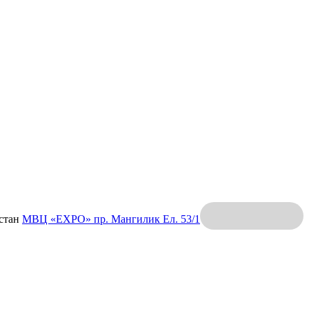
хстан
МВЦ «EXPO»
пр. Мангилик Ел. 53/1