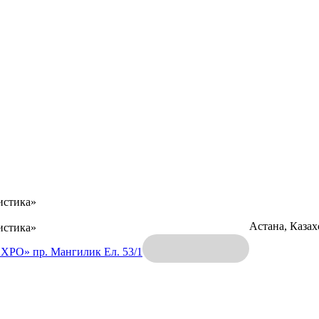
истика»
Астана, Каза
истика»
EXPO»
пр. Мангилик Ел. 53/1