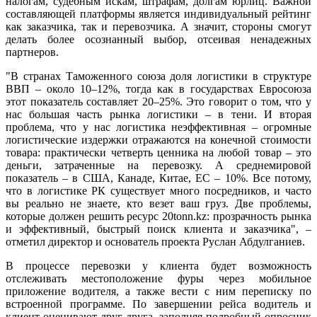
налогам, судебным искам, штрафам, долгам юрлиц. Важной
составляющей платформы является индивидуальный рейтинг
как заказчика, так и перевозчика. А значит, стороны смогут
делать более осознанный выбор, отсеивая ненадежных
партнеров.
"В странах Таможенного союза доля логистики в структуре
ВВП – около 10–12%, тогда как в государствах Евросоюза
этот показатель составляет 20–25%. Это говорит о том, что у
нас большая часть рынка логистики – в тени. И вторая
проблема, что у нас логистика неэффективная – огромные
логистические издержки отражаются на конечной стоимости
товара: практически четверть ценника на любой товар – это
деньги, затраченные на перевозку. А среднемировой
показатель – в США, Канаде, Китае, ЕС – 10%. Все потому,
что в логистике РК существует много посредников, и часто
вы реально не знаете, кто везет ваш груз. Две проблемы,
которые должен решить ресурс 20tonn.kz: прозрачность рынка
и эффективный, быстрый поиск клиента и заказчика", –
отметил директор и основатель проекта Руслан Абдулганиев.
В процессе перевозки у клиента будет возможность
отслеживать местоположение фуры через мобильное
приложение водителя, а также вести с ним переписку по
встроенной программе. По завершении рейса водитель и
клиент оценивают друг друга, заполняя подробный опросник