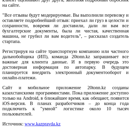
на сайте.
"Все отзывы будут модерируемые. Вы выполнили перевозку и
оставляете подробнейший отзыв: приехал ли груз в целости и
сохранности, вовремя ли доставили, дали ли вам все
бухгалтерские документы, была ли чистая, качественная
машина, не грубил ли вам водитель", – рассказал создатель
стартапа.
Регистрируя на сайте транспортную компанию или частного
дальнобойщика (ИП), команда 20tonn.kz запрашивает все
важные для клиента данные. И в первую очередь это
достоверная информация по автопарку. В будущем
планируется внедрить электронный документооборот и
онлайн-платежи.
Сайт и мобильное приложение 20tonn.kz созданы
казахстанскими программистами. Пока приложение доступно
только на Android, в ближайшее время, как обещают, появится
iOS-версия. В планах разработчиков – до конца года
подключить к "умной" логистике около 10 тысяч
пользователей.
Источник:
www.kazpravda.kz