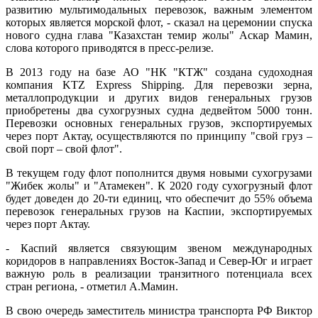
развитию мультимодальных перевозок, важным элементом
которых является морской флот, - сказал на церемонии спуска
нового судна глава "Казахстан темир жолы" Аскар Мамин,
слова которого приводятся в пресс-релизе.
В 2013 году на базе АО "НК "КТЖ" создана судоходная
компания KTZ Express Shipping. Для перевозки зерна,
металлопродукции и других видов генеральных грузов
приобретены два сухогрузных судна дедвейтом 5000 тонн.
Перевозки основных генеральных грузов, экспортируемых
через порт Актау, осуществляются по принципу "свой груз –
свой порт – свой флот".
В текущем году флот пополнится двумя новыми сухогрузами
"Жибек жолы" и "Атамекен". К 2020 году сухогрузный флот
будет доведен до 20-ти единиц, что обеспечит до 55% объема
перевозок генеральных грузов на Каспии, экспортируемых
через порт Актау.
- Каспий является связующим звеном международных
коридоров в направлениях Восток-Запад и Север-Юг и играет
важную роль в реализации транзитного потенциала всех
стран региона, - отметил А.Мамин.
В свою очередь заместитель министра транспорта РФ Виктор