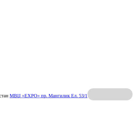
хстан
МВЦ «EXPO»
пр. Мангилик Ел. 53/1