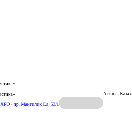
истика»
Астана, Каза
истика»
EXPO»
пр. Мангилик Ел. 53/1