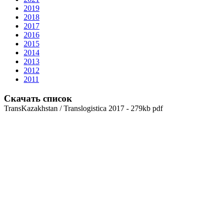
2019
2018
2017
2016
2015
2014
2013
2012
2011
Скачать список
TransKazakhstan / Translogistica 2017 - 279kb pdf