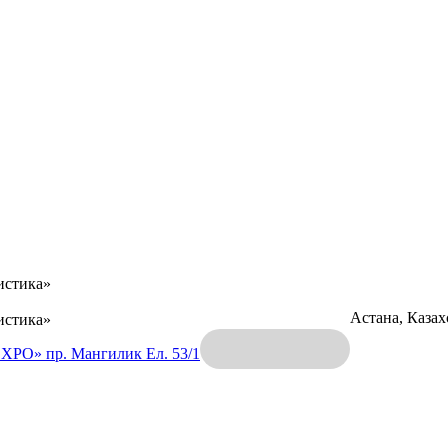
истика»
Астана, Каза
истика»
EXPO»
пр. Мангилик Ел. 53/1