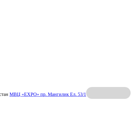
хстан
МВЦ «EXPO»
пр. Мангилик Ел. 53/1