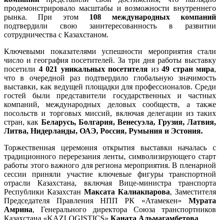
продемонстрировало масштабы и возможности внутреннего
рынка. При этом
108 международных компаний
подтвердили свою заинтересованность в развитии
сотрудничества с Казахстаном.
Ключевыми показателями успешности мероприятия стали
число и география посетителей. За три дня работы выставку
посетили
4 021 уникальных посетителя
из
49 стран мира
,
что в очередной раз подтвердило глобальную значимость
выставки, как ведущей площадки для профессионалов. Среди
гостей были представители государственных и частных
компаний, международных деловых сообществ, а также
посольств и торговых миссий, включая делегации из таких
стран, как
Беларусь, Болгария, Венесуэла, Грузия, Латвия,
Литва, Нидерланды, ОАЭ, Россия, Румыния и Эстония.
Торжественная церемония открытия выставки началась с
традиционного перерезания ленты, символизирующего старт
работы этого важного для региона мероприятия. В пленарной
сессии приняли участие ключевые фигуры транспортной
отрасли Казахстана, включая Вице-министра транспорта
Республики Казахстан
Максата Калиакпарова
, Заместителя
Председателя Правления НПП РК «Атамекен»
Мурата
Амрина
, Генерального директора Союза транспортников
Казахстана «KAZLOGISTICS»
Каната Альмагамбетова
.