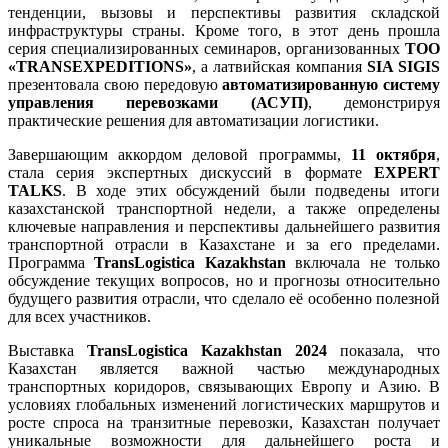
тенденции, вызовы и перспективы развития складской
инфраструктуры страны. Кроме того, в этот день прошла
серия специализированных семинаров, организованных
ТОО
«TRANSEXPEDITIONS»
, а латвийская компания
SIA SIGIS
презентовала свою передовую
автоматизированную систему
управления перевозками (АСУП)
, демонстрируя
практические решения для автоматизации логистики.
Завершающим аккордом деловой программы,
11 октября
,
стала серия экспертных дискуссий в формате
EXPERT
TALKS
. В ходе этих обсуждений были подведены итоги
казахстанской транспортной недели, а также определены
ключевые направления и перспективы дальнейшего развития
транспортной отрасли в Казахстане и за его пределами.
Программа
TransLogistica Kazakhstan
включала не только
обсуждение текущих вопросов, но и прогнозы относительно
будущего развития отрасли, что сделало её особенно полезной
для всех участников.
Выставка
TransLogistica Kazakhstan 2024
показала, что
Казахстан является важной частью международных
транспортных коридоров, связывающих Европу и Азию. В
условиях глобальных изменений логистических маршрутов и
росте спроса на транзитные перевозки, Казахстан получает
уникальные возможности для дальнейшего роста и