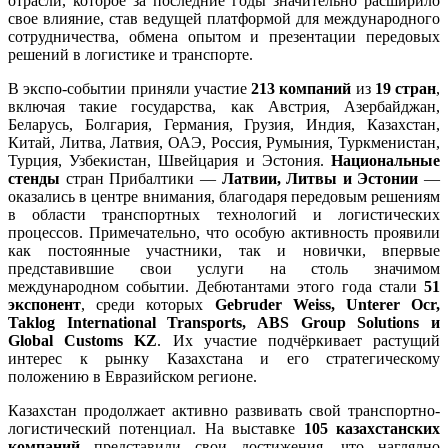
отрасли, которое за последние годы значительно расширило
свое влияние, став ведущей платформой для международного
сотрудничества, обмена опытом и презентации передовых
решений в логистике и транспорте.
В экспо-событии приняли участие
213 компаний
из
19 стран
,
включая такие государства, как Австрия, Азербайджан,
Беларусь, Болгария, Германия, Грузия, Индия, Казахстан,
Китай, Литва, Латвия, ОАЭ, Россия, Румыния, Туркменистан,
Турция, Узбекистан, Швейцария и Эстония.
Национальные
стенды
стран Прибалтики —
Латвии, Литвы и Эстонии
—
оказались в центре внимания, благодаря передовым решениям
в области транспортных технологий и логистических
процессов. Примечательно, что особую активность проявили
как постоянные участники, так и новички, впервые
представившие свои услуги на столь значимом
международном событии. Дебютантами этого года стали
51
экспонент
, среди которых
Gebruder Weiss, Unterer Ocr,
Taklog International Transports, ABS Group Solutions и
Global Customs KZ
. Их участие подчёркивает растущий
интерес к рынку Казахстана и его стратегическому
положению в Евразийском регионе.
Казахстан продолжает активно развивать свой транспортно-
логистический потенциал. На выставке
105 казахстанских
компаний
представили свои достижения, что наглядно