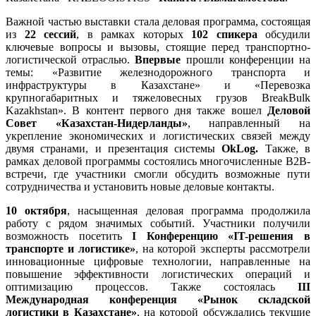
Важной частью выставки стала деловая программа, состоящая
из
22 сессий
, в рамках которых
102 спикера
обсудили
ключевые вопросы и вызовы, стоящие перед транспортно-
логистической отраслью.
Впервые
прошли конференции на
темы: «Развитие железнодорожного транспорта и
инфраструктуры в Казахстане» и «Перевозка
крупногабаритных и тяжеловесных грузов BreakBulk
Kazakhstan». В контент первого дня также вошел
Деловой
Совет «Казахстан-Нидерланды»
, направленный на
укрепление экономических и логистических связей между
двумя странами, и презентация системы
OkLog.
Также, в
рамках деловой программы состоялись многочисленные B2B-
встречи, где участники смогли обсудить возможные пути
сотрудничества и установить новые деловые контакты.
10 октября
, насыщенная деловая программа продолжила
работу с рядом значимых событий. Участники получили
возможность посетить
I Конференцию «IT-решения в
транспорте и логистике»
, на которой эксперты рассмотрели
инновационные цифровые технологии, направленные на
повышение эффективности логистических операций и
оптимизацию процессов. Также состоялась
III
Международная конференция «Рынок складской
логистики в Казахстане»
, на которой обсуждались текущие