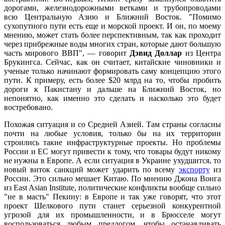
дорогами, железнодорожными ветками и трубопроводами
всю Центральную Азию и Ближний Восток. "Помимо
сухопутного пути есть еще и морской проект. И он, по моему
мнению, может стать более перспективным, так как проходит
через прибрежные воды многих стран, которые дают большую
часть мирового ВВП", — говорит
Дэвид Доллар
из Центра
Брукингса. Сейчас, как он считает, китайские чиновники и
ученые только начинают формировать саму концепцию этого
пути. К примеру, есть более $20 млрд на то, чтобы пробить
дороги к Пакистану и дальше на Ближний Восток, но
непонятно, как именно это сделать и насколько это будет
востребовано.
Похожая ситуация и со Средней Азией. Там страны согласны
почти на любые условия, только бы на их территории
строились такие инфраструктурные проекты. Но проблемы
России и ЕС могут привести к тому, что товары будут никому
не нужны в Европе. А если ситуация в Украине ухудшится, то
новый виток санкций может ударить по всему
экспорту
из
России. Это сильно мешает Китаю. По мнению Джона Вонга
из East Asian Institute, политические конфликты вообще сильно
"не в масть" Пекину: в Европе и так уже говорят, что этот
проект Шелкового пути станет серьезной конкурентной
угрозой для их промышленности, и в Брюсселе могут
воспользоваться любым предлогом, чтобы останавливать