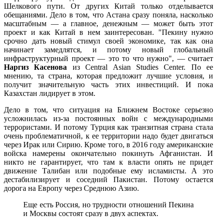
Шелкового пути. От других Китай только отделывается
обещаниями. Дело в том, что Астана сразу поняла, насколько
масштабным — а главное, денежным — может быть этот
проект и как Китай в нем заинтересован. "Пекину нужно
срочно дать новый стимул своей экономике, так как она
начинает замедлятся, и потому новый глобальный
инфраструктурный проект — это то что нужно", — считает
Наргиз Касенова
из Central Asian Studies Center. По ее
мнению, та страна, которая предложит лучшие условия, и
получит значительную часть этих инвестиций. И пока
Казахстан лидирует в этом.
Дело в том, что ситуация на Ближнем Востоке серьезно
усложнилась из-за постоянных войн с международными
террористами. И потому Турция как транзитная страна стала
очень проблематичной, к ее территории надо будет двигаться
через Ирак или Сирию. Кроме того, в 2016 году американские
войска намерены окончательно покинуть Афганистан. И
никто не гарантирует, что там к власти опять не придет
движение Талибан или подобные ему исламисты. А это
дестабилизирует и соседний Пакистан. Потому остается
дорога на Европу через Среднюю Азию.
Еще есть Россия, но трудности отношений Пекина
и Москвы состоят сразу в двух аспектах.