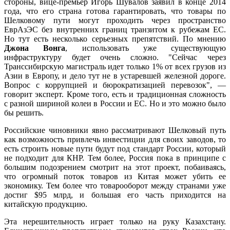
стороны, вице-премьер Игорь Шувалов заявил в конце 2014
года, что его страна готова гарантировать, что товары по
Шелковому пути могут проходить через пространство
ЕврАзЭС без внутренних границ транзитом к рубежам ЕС.
Но тут есть несколько серьезных препятствий. По мнению
Джона Вонга
, использовать уже существующую
инфраструктуру будет очень сложно. "Сейчас через
Транссибирскую магистраль идет только 1% от всех грузов из
Азии в Европу, и дело тут не в устаревшей железной дороге.
Вопрос с коррупцией и бюрократизацией перевозок", —
говорит эксперт. Кроме того, есть и традиционная сложность
с разной шириной колеи в России и ЕС. Но и это можно было
бы решить.
Российские чиновники явно рассматривают Шелковый путь
как возможность привлечь инвестиции для своих заводов, то
есть строить новые пути будут под стандарт России, который
не подходит для КНР. Тем более, Россия пока в принципе с
большим подозрением смотрит на этот проект, побаиваясь,
что огромный поток товаров из Китая может убить ее
экономику. Тем более что товарооборот между странами уже
достиг $95 млрд, и большая его часть приходится на
китайскую продукцию.
Эта нерешительность играет только на руку Казахстану.