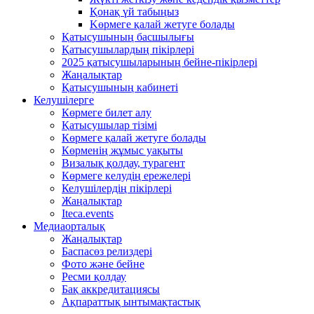
Қонақ үй табыңыз
Kөрмеге қалай жетуге болады
Қатысушының басшылығы
Қатысушылардың пікірлері
2025 қатысушыларының бейне-пікірлері
Жаңалықтар
Қатысушының кабинеті
Келушілерге
Көрмеге билет алу
Қатысушылар тізімі
Көрмеге қалай жетуге болады
Көрменің жұмыс уақыты
Визалық қолдау, турагент
Көрмеге келудің ережелері
Келушілердің пікірлері
Жаңалықтар
Iteca.events
Медиаорталық
Жаңалықтар
Баспасөз релиздері
Фото және бейне
Ресми қолдау
Бақ аккредитациясы
Ақпараттық ынтымақтастық