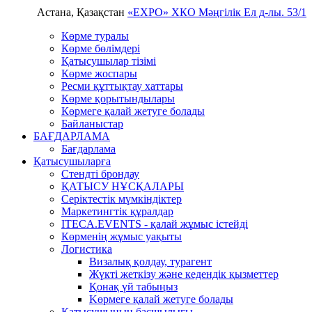
Астана, Қазақстан
«EXPO» ХКО
Мәңгілік Ел д-лы. 53/1
Көрме туралы
Көрме бөлімдері
Қатысушылар тізімі
Көрме жоспары
Ресми құттықтау хаттары
Көрме қорытындылары
Көрмеге қалай жетуге болады
Байланыстар
БАҒДАРЛАМА
Бағдарлама
Қатысушыларға
Стендті брондау
ҚАТЫСУ НҰСҚАЛАРЫ
Серіктестік мүмкіндіктер
Маркетингтік құралдар
ITECA.EVENTS - қалай жұмыс істейді
Көрменің жұмыс уақыты
Логистика
Визалық қолдау, турагент
Жүкті жеткізу және кедендік қызметтер
Қонақ үй табыңыз
Kөрмеге қалай жетуге болады
Қатысушының басшылығы