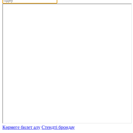
Көрмеге билет алу
Стендті брондау