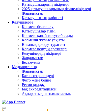
Қатысушылардың пікірлері
2025 қатысушыларының бейне-пікірлері
Жаңалықтар
Қатысушының кабинеті
Келушілерге
Көрмеге билет алу
Қатысушылар тізімі
Көрмеге қалай жетуге болады
Көрменің жұмыс уақыты
Визалық қолдау, турагент
Көрмеге келудің ережелері
Келушілердің пікірлері
Жаңалықтар
Iteca.events
Медиаорталық
Жаңалықтар
Баспасөз релиздері
Фото және бейне
Ресми қолдау
Бақ аккредитациясы
Ақпараттық ынтымақтастық