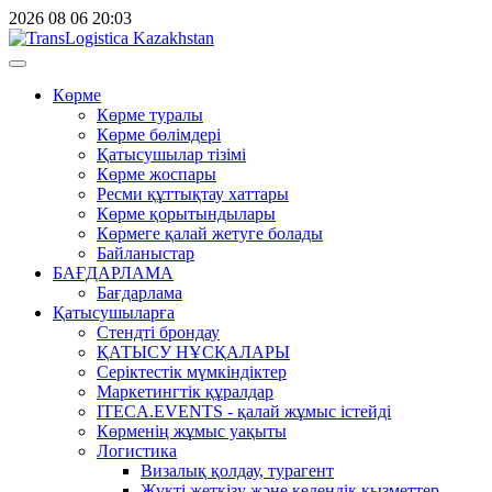
2026
08
06
20:03
Көрме
Көрме туралы
Көрме бөлімдері
Қатысушылар тізімі
Көрме жоспары
Ресми құттықтау хаттары
Көрме қорытындылары
Көрмеге қалай жетуге болады
Байланыстар
БАҒДАРЛАМА
Бағдарлама
Қатысушыларға
Стендті брондау
ҚАТЫСУ НҰСҚАЛАРЫ
Серіктестік мүмкіндіктер
Маркетингтік құралдар
ITECA.EVENTS - қалай жұмыс істейді
Көрменің жұмыс уақыты
Логистика
Визалық қолдау, турагент
Жүкті жеткізу және кедендік қызметтер