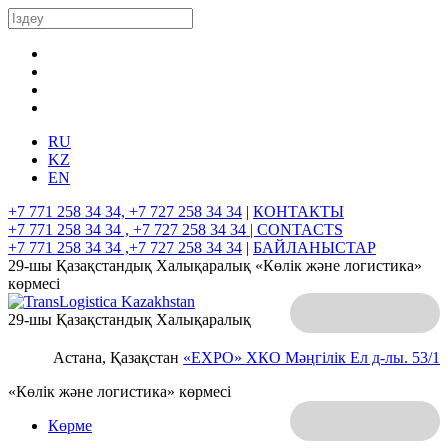
RU
KZ
EN
+7 771 258 34 34, +7 727 258 34 34
|
КОНТАКТЫ
+7 771 258 34 34 , +7 727 258 34 34 |
CONTACTS
+7 771 258 34 34 ,+7 727 258 34 34
|
БАЙЛАНЫСТАР
29-шы Қазақстандық Халықаралық «Көлік және логистика»
көрмесі
29-шы Қазақстандық Халықаралық
Астана, Қазақстан
«EXPO» ХКО
Мәңгілік Ел д-лы. 53/1
«Көлік және логистика» көрмесі
Көрме