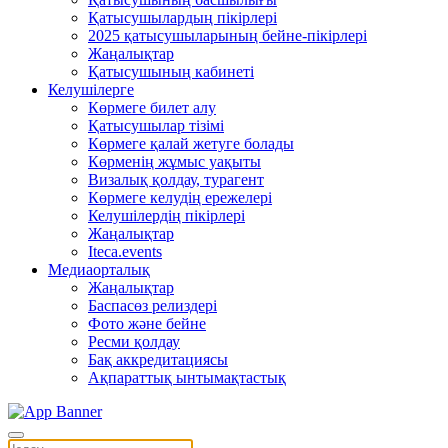
Қатысушылардың пікірлері
2025 қатысушыларының бейне-пікірлері
Жаңалықтар
Қатысушының кабинеті
Келушілерге
Көрмеге билет алу
Қатысушылар тізімі
Көрмеге қалай жетуге болады
Көрменің жұмыс уақыты
Визалық қолдау, турагент
Көрмеге келудің ережелері
Келушілердің пікірлері
Жаңалықтар
Iteca.events
Медиаорталық
Жаңалықтар
Баспасөз релиздері
Фото және бейне
Ресми қолдау
Бақ аккредитациясы
Ақпараттық ынтымақтастық