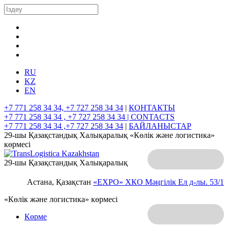
RU
KZ
EN
+7 771 258 34 34, +7 727 258 34 34
|
КОНТАКТЫ
+7 771 258 34 34 , +7 727 258 34 34 |
CONTACTS
+7 771 258 34 34 ,+7 727 258 34 34
|
БАЙЛАНЫСТАР
29-шы Қазақстандық Халықаралық «Көлік және логистика»
көрмесі
29-шы Қазақстандық Халықаралық
Астана, Қазақстан
«EXPO» ХКО
Мәңгілік Ел д-лы. 53/1
«Көлік және логистика» көрмесі
Көрме