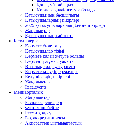
Қонақ үй табыңыз
Kөрмеге қалай жетуге болады
Қатысушының басшылығы
Қатысушылардың пікірлері
2025 қатысушыларының бейне-пікірлері
Жаңалықтар
Қатысушының кабинеті
Келушілерге
Көрмеге билет алу
Қатысушылар тізімі
Көрмеге қалай жетуге болады
Көрменің жұмыс уақыты
Визалық қолдау, турагент
Көрмеге келудің ережелері
Келушілердің пікірлері
Жаңалықтар
Iteca.events
Медиаорталық
Жаңалықтар
Баспасөз релиздері
Фото және бейне
Ресми қолдау
Бақ аккредитациясы
Ақпараттық ынтымақтастық