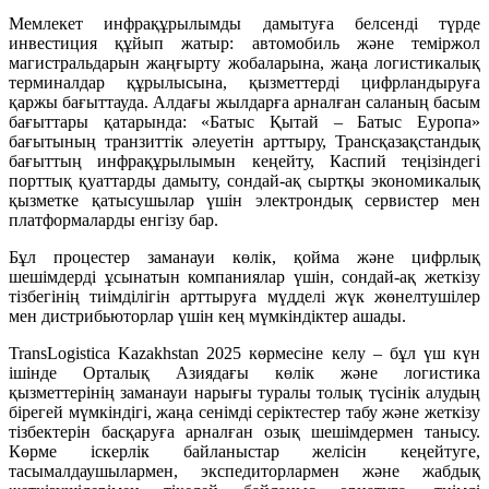
Мемлекет инфрақұрылымды дамытуға белсенді түрде
инвестиция құйып жатыр: автомобиль және теміржол
магистральдарын жаңғырту жобаларына, жаңа логистикалық
терминалдар құрылысына, қызметтерді цифрландыруға
қаржы бағыттауда. Алдағы жылдарға арналған саланың басым
бағыттары қатарында: «Батыс Қытай – Батыс Еуропа»
бағытының транзиттік әлеуетін арттыру, Трансқазақстандық
бағыттың инфрақұрылымын кеңейту, Каспий теңізіндегі
порттық қуаттарды дамыту, сондай-ақ сыртқы экономикалық
қызметке қатысушылар үшін электрондық сервистер мен
платформаларды енгізу бар.
Бұл процестер заманауи көлік, қойма және цифрлық
шешімдерді ұсынатын компаниялар үшін, сондай-ақ жеткізу
тізбегінің тиімділігін арттыруға мүдделі жүк жөнелтушілер
мен дистрибьюторлар үшін кең мүмкіндіктер ашады.
TransLogistica Kazakhstan 2025 көрмесіне келу – бұл үш күн
ішінде Орталық Азиядағы көлік және логистика
қызметтерінің заманауи нарығы туралы толық түсінік алудың
бірегей мүмкіндігі, жаңа сенімді серіктестер табу және жеткізу
тізбектерін басқаруға арналған озық шешімдермен танысу.
Көрме іскерлік байланыстар желісін кеңейтуге,
тасымалдаушылармен, экспедиторлармен және жабдық