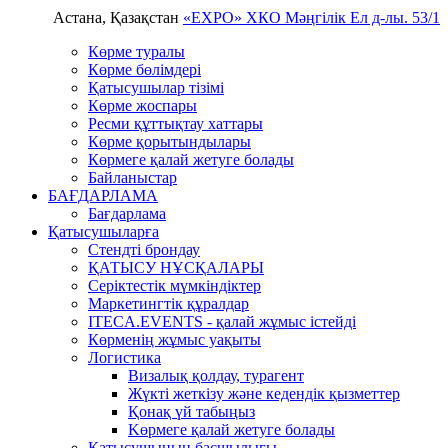
Астана, Қазақстан
«EXPO» ХКО
Мәңгілік Ел д-лы. 53/1
Көрме туралы
Көрме бөлімдері
Қатысушылар тізімі
Көрме жоспары
Ресми құттықтау хаттары
Көрме қорытындылары
Көрмеге қалай жетуге болады
Байланыстар
БАҒДАРЛАМА
Бағдарлама
Қатысушыларға
Стендті брондау
ҚАТЫСУ НҰСҚАЛАРЫ
Серіктестік мүмкіндіктер
Маркетингтік құралдар
ITECA.EVENTS - қалай жұмыс істейді
Көрменің жұмыс уақыты
Логистика
Визалық қолдау, турагент
Жүкті жеткізу және кедендік қызметтер
Қонақ үй табыңыз
Kөрмеге қалай жетуге болады
Қатысушының басшылығы