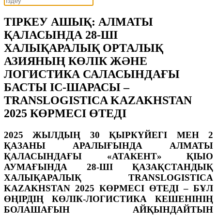
ТІРКЕУ АШЫҚ: АЛМАТЫ
ҚАЛАСЫНДА 28-ШІ
ХАЛЫҚАРАЛЫҚ ОРТАЛЫҚ
АЗИЯНЫҢ КӨЛІК ЖӘНЕ
ЛОГИСТИКА САЛАСЫНДАҒЫ
БАСТЫ ІС-ШАРАСЫ –
TRANSLOGISTICA KAZAKHSTAN
2025 КӨРМЕСІ ӨТЕДІ
2025 ЖЫЛДЫҢ 30 ҚЫРКҮЙЕГІ МЕН 2
ҚАЗАНЫ АРАЛЫҒЫНДА АЛМАТЫ
ҚАЛАСЫНДАҒЫ «АТАКЕНТ» ҚІЫО
АУМАҒЫНДА 28-ШІ ҚАЗАҚСТАНДЫҚ
ХАЛЫҚАРАЛЫҚ TRANSLOGISTICA
KAZAKHSTAN 2025 КӨРМЕСІ ӨТЕДІ – БҰЛ
ӨҢІРДІҢ КӨЛІК-ЛОГИСТИКА КЕШЕНІНІҢ
БОЛАШАҒЫН АЙҚЫНДАЙТЫН