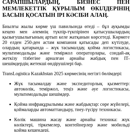
САРАПШЫЛАРДЫҢ, БИЗНЕС ПЕН
МЕМЛЕКЕТТІК ҚҰРЫЛЫМ ӨКІЛДЕРІНІҢ
БАСЫН ҚОСАТЫН ІРІ КӘСІБИ АЛАҢ.
Биылғы жылы көрме үш павильонда өтеді – бұл ауқымды
кеңею мен әлемнің түкпір-түкпірінен қатысушылардың
қызығушылығының артып келе жатқанын көрсетеді. Көрмеге
20 елден 250-ден астам компания қатысады деп күтілуде,
олардың қатарында – жүк тасымалдау, қойма логистикасы,
мультимодальды және теміржол операторлары, сондай-ақ
жеткізу тізбегіне арналған арнайы жабдық пен IT-
шешімдердің жетекші өндірушілері бар.
TransLogistica Kazakhstan 2025 көрмесінің негізгі бөлімдері:
Жүк тасымалдау және экспедиторлық қызметтер:
автокөлік, теміржол, теңіз және әуе логистикасы,
мультимодальды шешімдер.
Қойма инфрақұрылымы және жабдықтар: сөре жүйелері,
қоймаларды автоматтандыру, тиеу-түсіру техникасы.
Көлік машина жасау және арнайы техника: жүк
көліктері, тіркемелер, контейнерлер және мобильді
қойма кешендері.