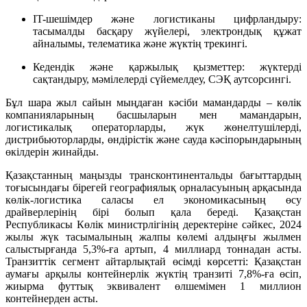
IT-шешімдер және логистиканы цифрландыру:
тасымалды басқару жүйелері, электрондық құжат
айналымы, телематика және жүктің трекингі.
Кедендік және қаржылық қызметтер: жүктерді
сақтандыру, мәмілелерді сүйемелдеу, СЭҚ аутсорсингі.
Бұл шара жыл сайын мыңдаған кәсіби мамандарды – көлік
компанияларының басшыларын мен мамандарын,
логистикалық операторларды, жүк жөнелтушілерді,
дистрибьюторларды, өндірістік және сауда кәсіпорындарының
өкілдерін жинайды.
Қазақстанның маңызды трансконтинентальды бағыттардың
тоғысындағы бірегей географиялық орналасуының арқасында
көлік-логистика саласы ел экономикасының өсу
драйверлерінің бірі болып қала береді. Қазақстан
Республикасы Көлік министрлігінің деректеріне сәйкес, 2024
жылы жүк тасымалының жалпы көлемі алдыңғы жылмен
салыстырғанда 5,3%-ға артып, 4 миллиард тоннадан асты.
Транзиттік сегмент айтарлықтай өсімді көрсетті: Қазақстан
аумағы арқылы контейнерлік жүктің транзиті 7,8%-ға өсіп,
жиырма футтық эквивалент өлшемімен 1 миллион
контейнерден асты.