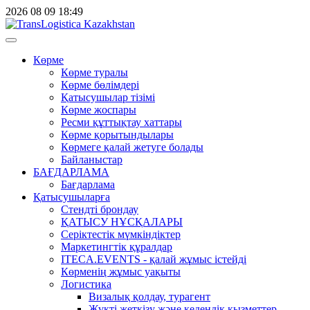
2026
08
09
18:49
Көрме
Көрме туралы
Көрме бөлімдері
Қатысушылар тізімі
Көрме жоспары
Ресми құттықтау хаттары
Көрме қорытындылары
Көрмеге қалай жетуге болады
Байланыстар
БАҒДАРЛАМА
Бағдарлама
Қатысушыларға
Стендті брондау
ҚАТЫСУ НҰСҚАЛАРЫ
Серіктестік мүмкіндіктер
Маркетингтік құралдар
ITECA.EVENTS - қалай жұмыс істейді
Көрменің жұмыс уақыты
Логистика
Визалық қолдау, турагент
Жүкті жеткізу және кедендік қызметтер