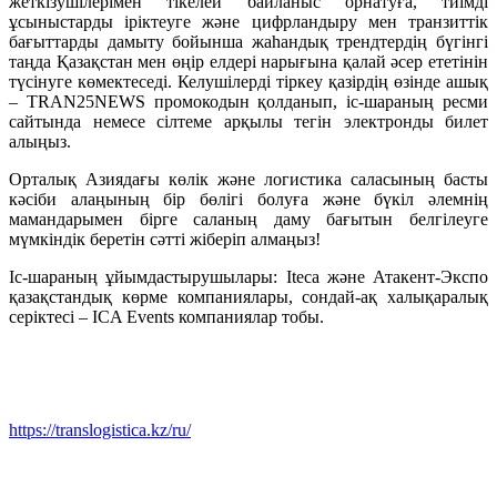
жеткізушілерімен тікелей байланыс орнатуға, тиімді
ұсыныстарды іріктеуге және цифрландыру мен транзиттік
бағыттарды дамыту бойынша жаһандық трендтердің бүгінгі
таңда Қазақстан мен өңір елдері нарығына қалай әсер ететінін
түсінуге көмектеседі. Келушілерді тіркеу қазірдің өзінде ашық
– TRAN25NEWS промокодын қолданып, іс-шараның ресми
сайтында немесе сілтеме арқылы тегін электронды билет
алыңыз.
Орталық Азиядағы көлік және логистика саласының басты
кәсіби алаңының бір бөлігі болуға және бүкіл әлемнің
мамандарымен бірге саланың даму бағытын белгілеуге
мүмкіндік беретін сәтті жіберіп алмаңыз!
Іс-шараның ұйымдастырушылары: Iteca және Атакент-Экспо
қазақстандық көрме компаниялары, сондай-ақ халықаралық
серіктесі – ICA Events компаниялар тобы.
https://translogistica.kz/ru/