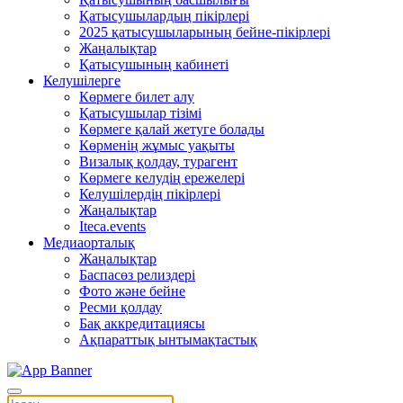
Қатысушылардың пікірлері
2025 қатысушыларының бейне-пікірлері
Жаңалықтар
Қатысушының кабинеті
Келушілерге
Көрмеге билет алу
Қатысушылар тізімі
Көрмеге қалай жетуге болады
Көрменің жұмыс уақыты
Визалық қолдау, турагент
Көрмеге келудің ережелері
Келушілердің пікірлері
Жаңалықтар
Iteca.events
Медиаорталық
Жаңалықтар
Баспасөз релиздері
Фото және бейне
Ресми қолдау
Бақ аккредитациясы
Ақпараттық ынтымақтастық