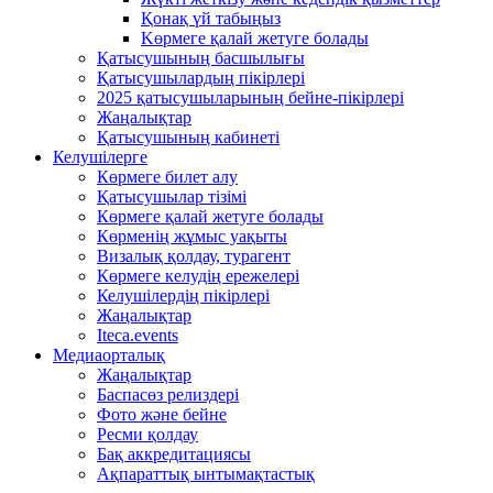
Қонақ үй табыңыз
Kөрмеге қалай жетуге болады
Қатысушының басшылығы
Қатысушылардың пікірлері
2025 қатысушыларының бейне-пікірлері
Жаңалықтар
Қатысушының кабинеті
Келушілерге
Көрмеге билет алу
Қатысушылар тізімі
Көрмеге қалай жетуге болады
Көрменің жұмыс уақыты
Визалық қолдау, турагент
Көрмеге келудің ережелері
Келушілердің пікірлері
Жаңалықтар
Iteca.events
Медиаорталық
Жаңалықтар
Баспасөз релиздері
Фото және бейне
Ресми қолдау
Бақ аккредитациясы
Ақпараттық ынтымақтастық