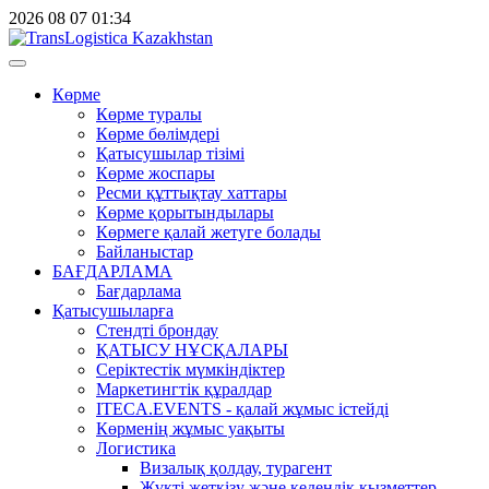
2026
08
07
01:34
Көрме
Көрме туралы
Көрме бөлімдері
Қатысушылар тізімі
Көрме жоспары
Ресми құттықтау хаттары
Көрме қорытындылары
Көрмеге қалай жетуге болады
Байланыстар
БАҒДАРЛАМА
Бағдарлама
Қатысушыларға
Стендті брондау
ҚАТЫСУ НҰСҚАЛАРЫ
Серіктестік мүмкіндіктер
Маркетингтік құралдар
ITECA.EVENTS - қалай жұмыс істейді
Көрменің жұмыс уақыты
Логистика
Визалық қолдау, турагент
Жүкті жеткізу және кедендік қызметтер