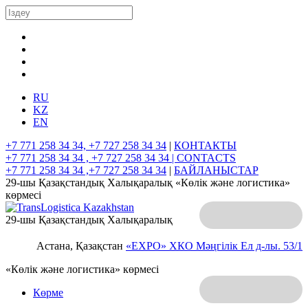
RU
KZ
EN
+7 771 258 34 34, +7 727 258 34 34
|
КОНТАКТЫ
+7 771 258 34 34 , +7 727 258 34 34 |
CONTACTS
+7 771 258 34 34 ,+7 727 258 34 34
|
БАЙЛАНЫСТАР
29-шы Қазақстандық Халықаралық «Көлік және логистика»
көрмесі
29-шы Қазақстандық Халықаралық
Астана, Қазақстан
«EXPO» ХКО
Мәңгілік Ел д-лы. 53/1
«Көлік және логистика» көрмесі
Көрме