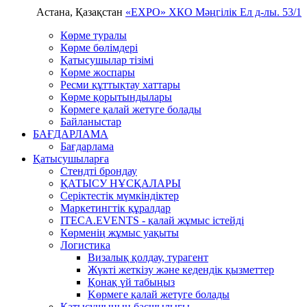
Астана, Қазақстан
«EXPO» ХКО
Мәңгілік Ел д-лы. 53/1
Көрме туралы
Көрме бөлімдері
Қатысушылар тізімі
Көрме жоспары
Ресми құттықтау хаттары
Көрме қорытындылары
Көрмеге қалай жетуге болады
Байланыстар
БАҒДАРЛАМА
Бағдарлама
Қатысушыларға
Стендті брондау
ҚАТЫСУ НҰСҚАЛАРЫ
Серіктестік мүмкіндіктер
Маркетингтік құралдар
ITECA.EVENTS - қалай жұмыс істейді
Көрменің жұмыс уақыты
Логистика
Визалық қолдау, турагент
Жүкті жеткізу және кедендік қызметтер
Қонақ үй табыңыз
Kөрмеге қалай жетуге болады
Қатысушының басшылығы