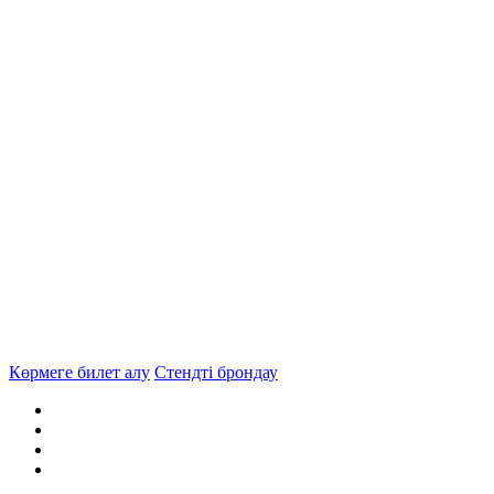
Көрмеге билет алу
Стендті брондау