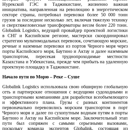
Нурекской ГЭС в Таджикистане, жизненно важная
инициатива, направленная на революцию в энергетическом
секторе страны, потребовал перевозки более 50 000 тонн
грузов за последние несколько лет, включая тяжелую технику
и сверхтяжеловесные трансформаторы весом более 220 тонн.
Globalink Logistics, ведущий провайдер проектной логистики
в СНГ и Каспийском регионе, мастерски скоординировал
стратегию мультимодальных перевозок, сочетающую морские,
речные и наземные перевозки из портов Черного моря через
порты Каспийского моря, Баутино и Актау и далее наземным
транспортом, пересекая труднопроходимые местности
Казахстана и Узбекистана, прежде чем прибыть на удаленную
проектную площадку в Таджикистане.
Начало пути по Морю – Реке – Суше
Globalink Logistics использовала свою обширную глобальную
сеть и партнерские отношения с ведущими судоходными и
транспортными компаниями для разработки всеобъемлющего
и эффективного плана. Грузы с разных континентов
первоначально перевозились морским транспортом в порт
Черного моря и далее по сухопутным водным путям в порты
Баутино и Актау на Каспийском море. Заключительный этап
пути был сопряжен с самыми серьезными вызовами,
поскольку команда экспертов Globalink, состоящая из