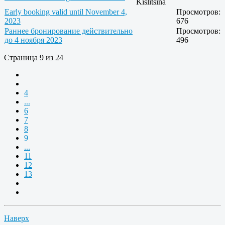
Kislitsina
Early booking valid until November 4,
Просмотров:
2023
676
Раннее бронирование действительно
Просмотров:
до 4 ноября 2023
496
Страница 9 из 24
4
...
6
7
8
9
...
11
12
13
Наверх