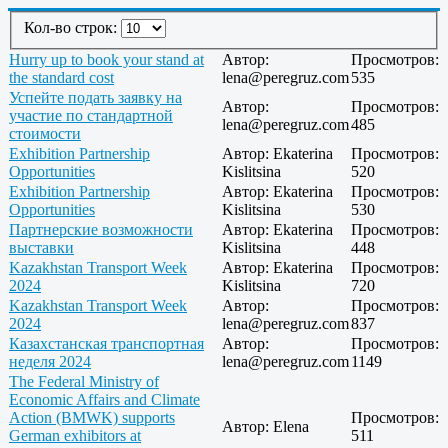
Кол-во строк:
Hurry up to book your stand at
Автор:
Просмотров:
the standard cost
lena@peregruz.com
535
Успейте подать заявку на
Автор:
Просмотров:
участие по стандартной
lena@peregruz.com
485
стоимости
Exhibition Partnership
Автор: Ekaterina
Просмотров:
Opportunities
Kislitsina
520
Exhibition Partnership
Автор: Ekaterina
Просмотров:
Opportunities
Kislitsina
530
Партнерские возможности
Автор: Ekaterina
Просмотров:
выставки
Kislitsina
448
Kazakhstan Transport Week
Автор: Ekaterina
Просмотров:
2024
Kislitsina
720
Kazakhstan Transport Week
Автор:
Просмотров:
2024
lena@peregruz.com
837
Казахстанская транспортная
Автор:
Просмотров:
неделя 2024
lena@peregruz.com
1149
The Federal Ministry of
Economic Affairs and Climate
Action (BMWK) supports
Просмотров:
Автор: Elena
German exhibitors at
511