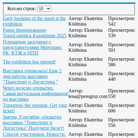
Кол-во строк:
Early booking of the stand at the
Автор: Ekaterina
Просмотров:
exhibition
Kislitsina
542
Ранее бронирование
Автор: Ekaterina
Просмотров:
TransLogistica Kazakhstan 2025
Kislitsina
539
Пленарное заседание с
Автор: Ekaterina
Просмотров:
представителями Минтранс
Kislitsina
501
РК, КТЖ и НПП
Автор: Ekaterina
Просмотров:
The exhibition has opened!
Kislitsina
586
Выставка открылась! Еще 2
Автор: Ekaterina
Просмотров:
дня работы выставки
Kislitsina
440
"Транспорт и Логистика "
Через неделю открытие.
Автор:
Просмотров:
Самая актуальная информация
lena@peregruz.com
550
по выставке
Tomorrow the opening. Get your
Автор: Ekaterina
Просмотров:
ticket!
Kislitsina
606
Завтра, 9 октября, открытие
Автор: Ekaterina
Просмотров:
выставки "Транспорт и
Kislitsina
556
Логистика" Получите билет!
Список участников. Новости.
Автор: Ekaterina
Просмотров: