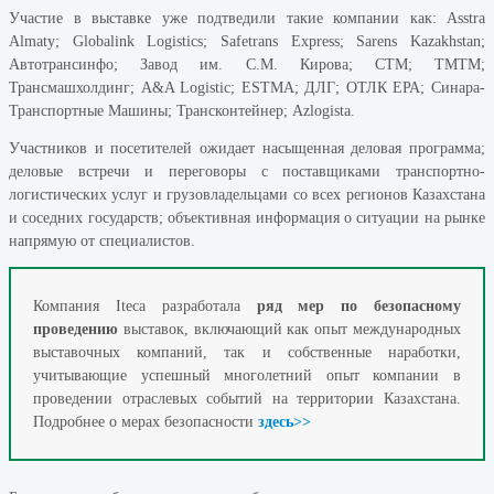
Участие в выставке уже подтведили такие компании как: Asstra
Almaty; Globalink Logistics; Safetrans Express; Sarens Kazakhstan;
Автотрансинфо; Завод им. С.М. Кирова; СТМ; ТМТМ;
Трансмашхолдинг; A&A Logistic; ESTMA; ДЛГ; ОТЛК ЕРА; Синара-
Транспортные Машины; Трансконтейнер; Azlogista.
Участников и посетителей ожидает насыщенная деловая программа;
деловые встречи и переговоры с поставщиками транспортно-
логистических услуг и грузовладельцами со всех регионов Казахстана
и соседних государств; объективная информация о ситуации на рынке
напрямую от специалистов.
Компания Iteca разработала
ряд мер по безопасному
проведению
выставок, включающий как опыт международных
выставочных компаний, так и собственные наработки,
учитывающие успешный многолетний опыт компании в
проведении отраслевых событий на территории Казахстана.
Подробнее о мерах безопасности
здесь>>