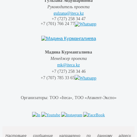
Гульзана Абдушарипова
Руководитель проекта
gulzana@iteca.kz
+7
(727) 258
34 47
+7
(701)
766
24
77
Мадина Курмангалиева
Менеджер проекта
mk@iteca.kz
+7 (727)
258 34
46
+7
(707)
785
33
65
Организаторы: ТОО «Iteca», ТОО «Атакент-Экспо»
Настоящее сообщение направлено по данному адресу,