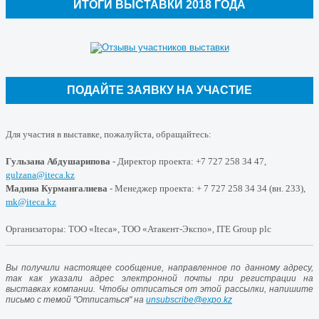
ИТОГИ ВЫСТАВКИ 2018 ГОДА
ПОДАЙТЕ ЗАЯВКУ НА УЧАСТИЕ
Для участия в выставке, пожалуйста, обращайтесь:
Гульзана Абдушарипова
- Директор проекта: +7
727
258
34
47
,
gulzana@iteca.kz
Мадина Курмангалиева
- Менеджер проекта: + 7
727
258
34
34
(вн. 233),
mk@iteca.kz
Организаторы: ТОО «Iteca», ТОО «Атакент-Экспо», ITE Group plc
Вы получили настоящее сообщение, направленное по данному адресу,
так как указали адрес электронной почты при регистрации на
выставках компании. Чтобы отписаться от этой рассылки, напишите
письмо с темой "Отписаться" на
unsubscribe@expo.kz