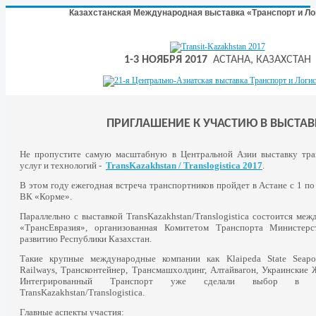
Казахстанская Международная выставка «Транспорт и Ло
1-3 НОЯБРЯ 2017
АСТАНА, КАЗАХСТАН
ПРИГЛАШЕНИЕ К УЧАСТИЮ В ВЫСТАВ
Не пропустите самую масштабную в Центральной Азии выставку тран
услуг и технологий -
TransKazakhstan / Translogistica 2017
.
В этом году ежегодная встреча транспортников пройдет в Астане с 1 по
ВК «Корме».
Параллельно с выставкой TransKazakhstan/Translogistica состоится ме
«ТрансЕвразия», организованная Комитетом Транспорта Министер
развитию Республики Казахстан.
Такие крупные международные компании как Klaipeda State Seaport
Railways, Трансконтейнер, Трансмашхолдинг, Алтайвагон, Украинские 
Интегрированный Транспорт уже сделали выбор в 
TransKazakhstan/Translogistica.
Главные аспекты участия: