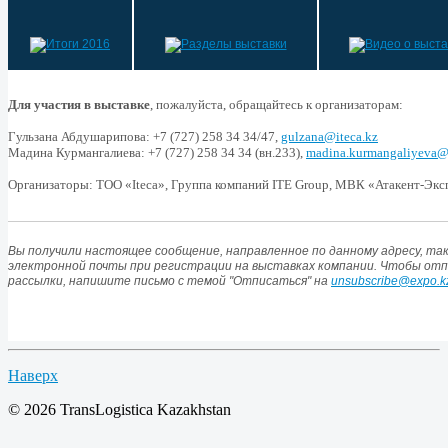
Для участия в выставке
, пожалуйста, обращайтесь к организаторам:
Гульзана Абдушарипова: +7
(727)
258
34
34/47,
gulzana@iteca.kz
Мадина Курмангалиева: +7 (727)
258
34
34
(вн.233),
madina.kurmangaliyeva@i
Организаторы: ТОО «Iteca», Группа компаний ITE Group,
МВК «Атакент-Экс
Вы получили настоящее сообщение, направленное по данному адресу, так
электронной почты при регистрации на выставках компании. Чтобы от
рассылки, напишите письмо с темой "Отписаться" на
unsubscribe@expo.k
Наверх
© 2026 TransLogistica Kazakhstan